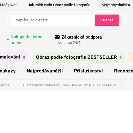
t tečkovat
Jak začít tvořit Obraz podle fotografie
Moje objednávka
Hledat
Nakupujte, jsme
Zákaznická podpora
online
Nonstop 24/7
malování
Obraz podle fotografie BESTSELLER
poukazy
Nejprodávanější
Příslušenství
Recenz
Macneil
Diamantové malování - PÁR U KAVÁRNY (RICHARD MACNEIL)