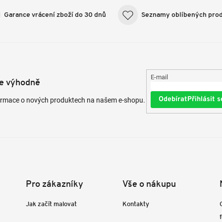
Garance vrácení zboží do 30 dnů
Seznamy oblíbených pro
E-mail
te výhodně
Přihlásit s
formace o nových produktech na našem e-shopu.
Pro zákazníky
Vše o nákupu
Jak začít malovat
Kontakty