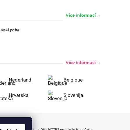
Více informací
Více informací
Nederland
Belgique
Hrvatska
Slovenija
uty bezpečně a bez obav. Díky HTTPS protokolu jsou Vaše