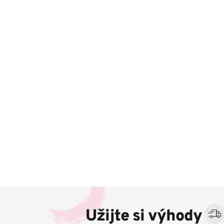
Z
á
Užijte si výhody
p