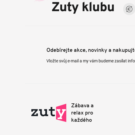
a
Zuty klubu
t
í
Odebírejte akce, novinky a nakupuj
Vložte svůj e-mail a my vám budeme zasílat in