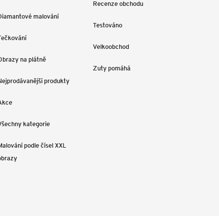
Recenze obchodu
Diamantové malování
Testováno
Tečkování
Velkoobchod
Obrazy na plátně
Zuty pomáhá
Nejprodávanější produkty
Akce
Všechny kategorie
Malování podle čísel XXL
obrazy