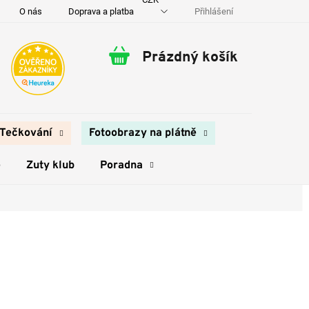
Přihlášení
O nás
Doprava a platba
Kontakty
Prázdný košík
Nákupní
košík
Tečkování
Fotoobrazy na plátně
e
Zuty klub
Poradna