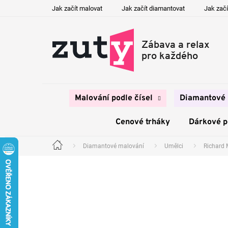
Přejít
Jak začít malovat
Jak začít diamantovat
Jak začí
na
obsah
Malování podle čísel
Diamantové 
Cenové trháky
Dárkové 
Diamantové malování
Umělci
Richard 
Domů