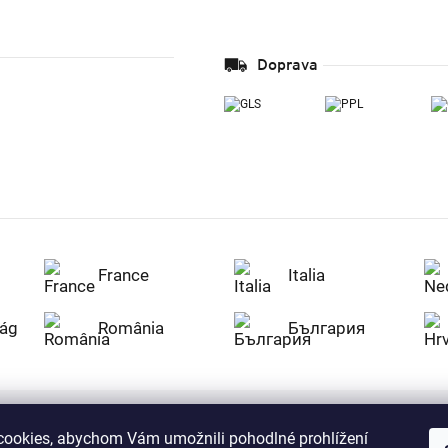
Doprava
France
Italia
ág
România
България
ookies, abychom Vám umožnili pohodlné prohlížení
Nakupujte na Z