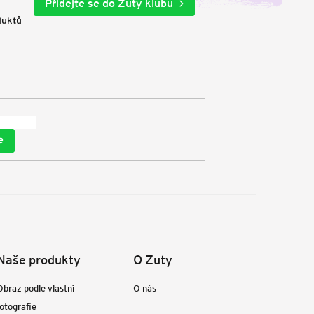
Přidejte se do Zuty klubu
duktů
e
Naše produkty
O Zuty
Obraz podle vlastní
O nás
fotografie