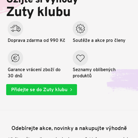
Užijte si výhody
t
Zuty klubu
í
Doprava zdarma od 990 Kč
Soutěže a akce pro členy
Garance vrácení zboží do
Seznamy oblíbených
30 dnů
produktů
Přidejte se do Zuty klubu
Odebírejte akce, novinky a nakupujte výhodně