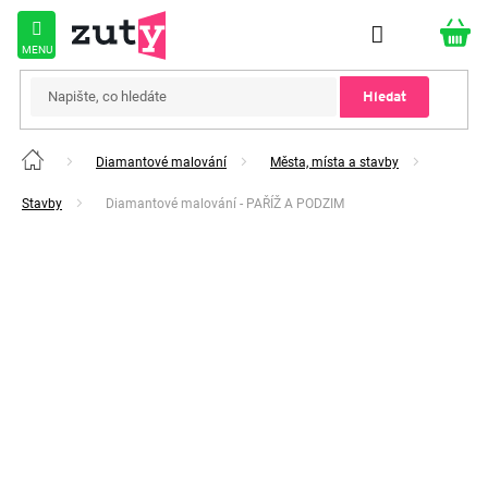
Přejít
na
obsah
Hledat
Diamantové malování
Města, místa a stavby
Domů
Stavby
Diamantové malování - PAŘÍŽ A PODZIM