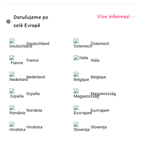
Více informací
Doručujeme po
celé Evropě
Deutschland
Österreich
France
Italia
Nederland
Belgique
España
Magyarország
România
България
Hrvatska
Slovenija