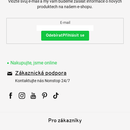
Vložte svůj e-mail a my vám budeme zasílat informace o nových
produktech na našem e-shopu.
E-mail
Přihlásit se
Nakupujte, jsme online
Zákaznická podpora
Kontaktujte nás Nonstop 24/7
Facebook
Instagram
YouTube
Pinterest
Tiktok
Pro zákazníky