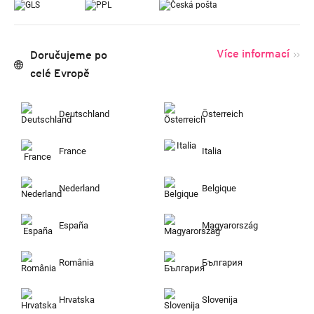
Více informací
Doručujeme po
celé Evropě
Deutschland
Österreich
France
Italia
Nederland
Belgique
España
Magyarország
România
България
Hrvatska
Slovenija