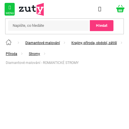
Přejít
na
obsah
Hledat
Diamantové malování
Krajiny, příroda, období, zátiší
Domů
Příroda
Stromy
Diamantové malování - ROMANTICKÉ STROMY