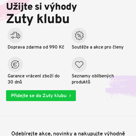
p
Užijte si výhody
a
t
Zuty klubu
í
Doprava zdarma od 990 Kč
Soutěže a akce pro členy
Garance vrácení zboží do
Seznamy oblíbených
30 dnů
produktů
Přidejte se do Zuty klubu
Odebírejte akce, novinky a nakupujte výhodně