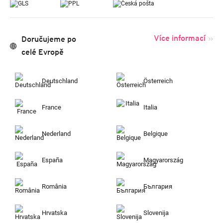
Více informací
Doručujeme po
celé Evropě
Deutschland
Österreich
France
Italia
Nederland
Belgique
España
Magyarország
România
България
Hrvatska
Slovenija