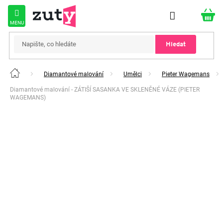
Přejít
na
obsah
Hledat
Diamantové malování
Umělci
Pieter Wagemans
Domů
Diamantové malování - ZÁTIŠÍ SASANKA VE SKLENĚNÉ VÁZE (PIETER
WAGEMANS)