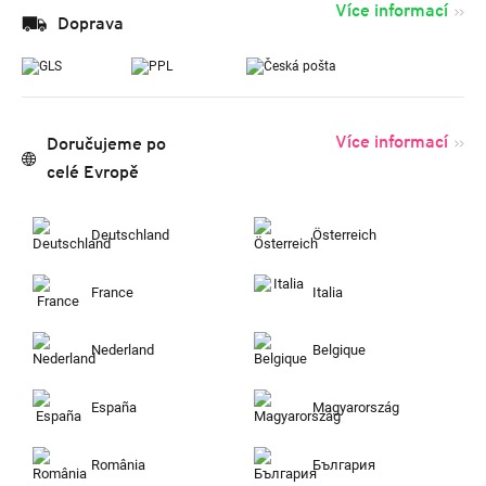
Více informací
Doprava
Více informací
Doručujeme po
celé Evropě
Deutschland
Österreich
France
Italia
Nederland
Belgique
España
Magyarország
România
България