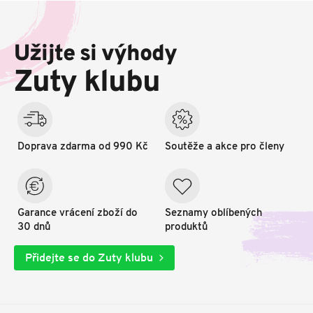
Z
á
p
Užijte si výhody
a
t
Zuty klubu
í
Doprava zdarma od 990 Kč
Soutěže a akce pro členy
Garance vrácení zboží do
Seznamy oblíbených
30 dnů
produktů
Přidejte se do Zuty klubu