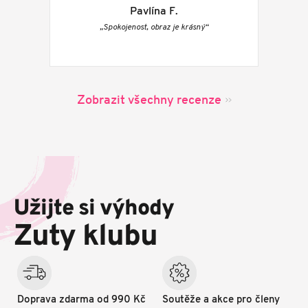
Pavlína F.
„Spokojenost, obraz je krásný“
Zobrazit všechny recenze
Z
á
p
Užijte si výhody
a
t
Zuty klubu
í
Doprava zdarma od 990 Kč
Soutěže a akce pro členy