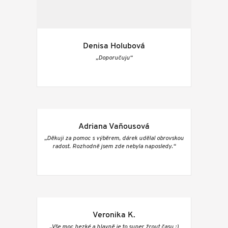
Denisa Holubová
„Doporučuju“
Adriana Vaňousová
„Děkuji za pomoc s výběrem, dárek udělal obrovskou
radost. Rozhodně jsem zde nebyla naposledy.“
Veronika K.
„Vše moc hezké a hlavně je to super žrout času :)