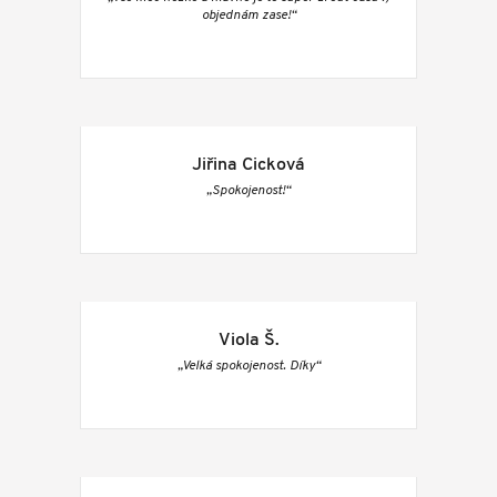
objednám zase!“
Jiřina Cicková
„Spokojenost!“
Viola Š.
„Velká spokojenost. Díky“