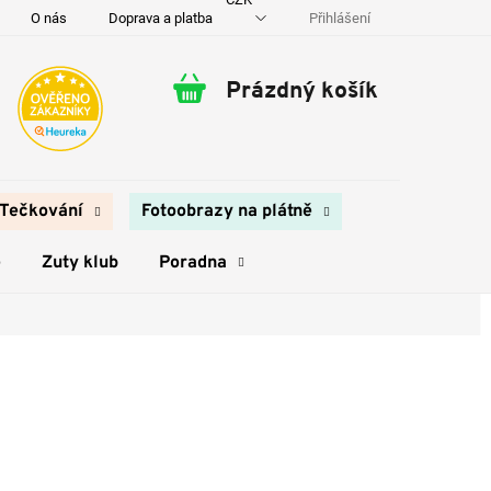
Přihlášení
O nás
Doprava a platba
Kontakty
Prázdný košík
Nákupní
košík
Tečkování
Fotoobrazy na plátně
e
Zuty klub
Poradna