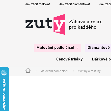
Přejít
Jak začít malovat
Jak začít diamantovat
Jak začí
na
obsah
Malování podle čísel
Diamantové 
Cenové trháky
Dárkové 
Malování podle čísel
Květiny a rostliny
Domů