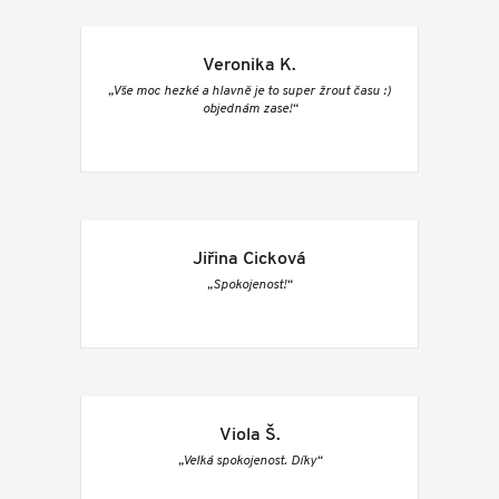
Veronika K.
„Vše moc hezké a hlavně je to super žrout času :)
objednám zase!“
Jiřina Cicková
„Spokojenost!“
Viola Š.
„Velká spokojenost. Díky“