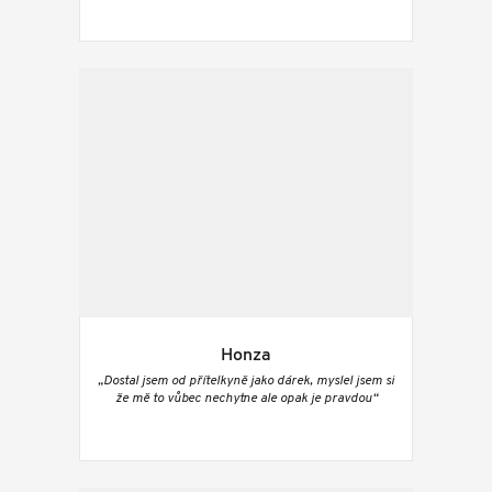
Honza
„Dostal jsem od přítelkyně jako dárek, myslel jsem si
že mě to vůbec nechytne ale opak je pravdou“