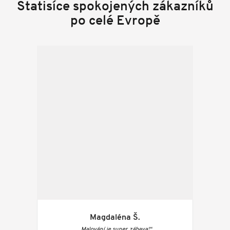
Statisíce spokojených zákazníků
po celé Evropě
Magdaléna Š.
„Malování je super zábava!“