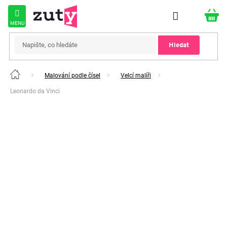
Přejít
na
obsah
Hledat
Malování podle čísel
Velcí malíři
Domů
Leonardo da Vinci