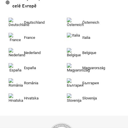
celé Evropě
Deutschland
Österreich
France
Italia
Nederland
Belgique
España
Magyarország
România
България
Hrvatska
Slovenija