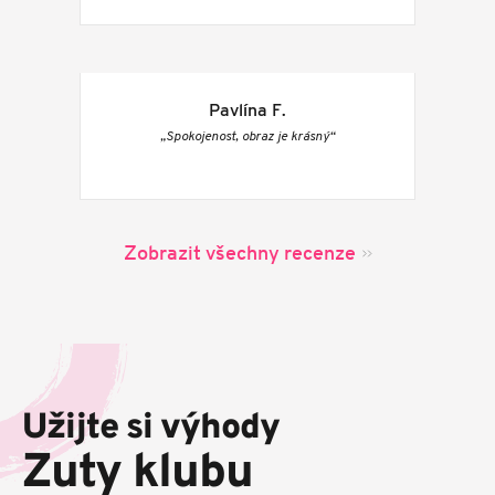
Pavlína F.
„Spokojenost, obraz je krásný“
Zobrazit všechny recenze
Z
á
p
Užijte si výhody
a
t
Zuty klubu
í