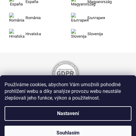
España
Magyarország
România
България
Hrvatska
Slovenija
Používáme cookies, abychom Vám umožnili pohodlné
prohlížení webu a díky analýze provozu webu neustále
zlepšovali jeho funkce, výkon a použitelnost.
Nakupujte na Zuty bezpečně a bez obav. Díky
HTTPS protokolu jsou Vaše citlivá data v
naprostém bezpečí, veškeré informace mezi
Nastavení
prohlížečem a serverem se přenášejí v
zašifrované podobě.
Souhlasím
Zuty, Westlogic s.r.o., Olomoucká 267/29, Opava, 746 01