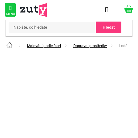
Přejít
na
obsah
Hledat
Malování podle čísel
Dopravní prostředky
Lodě
Domů