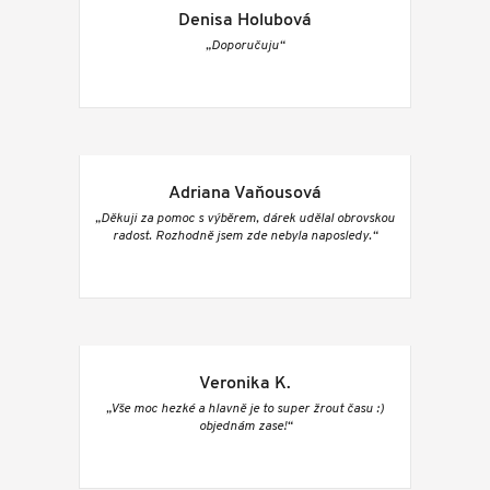
Denisa Holubová
„Doporučuju“
Adriana Vaňousová
„Děkuji za pomoc s výběrem, dárek udělal obrovskou
radost. Rozhodně jsem zde nebyla naposledy.“
Veronika K.
„Vše moc hezké a hlavně je to super žrout času :)
objednám zase!“