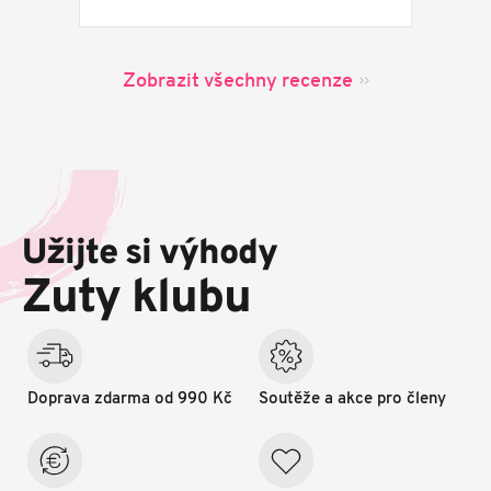
Zobrazit všechny recenze
Z
á
p
Užijte si výhody
a
t
Zuty klubu
í
Doprava zdarma od 990 Kč
Soutěže a akce pro členy