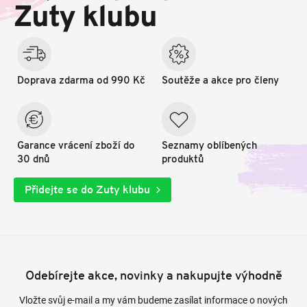
t
Zuty klubu
í
Doprava zdarma od 990 Kč
Soutěže a akce pro členy
Garance vrácení zboží do
Seznamy oblíbených
30 dnů
produktů
Přidejte se do Zuty klubu
Odebírejte akce, novinky a nakupujte výhodně
Vložte svůj e-mail a my vám budeme zasílat informace o nových