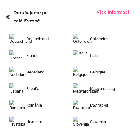
Více informací
Doručujeme po
celé Evropě
Deutschland
Österreich
France
Italia
Nederland
Belgique
España
Magyarország
România
България
Hrvatska
Slovenija