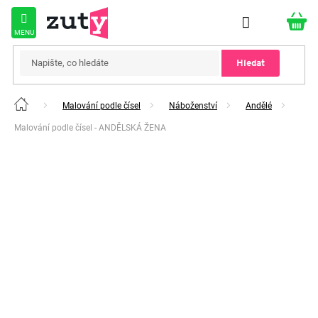
Přejít
na
obsah
Hledat
Malování podle čísel
Náboženství
Andělé
Domů
Malování podle čísel - ANDĚLSKÁ ŽENA