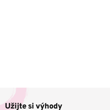
Z
á
p
Užijte si výhody
a