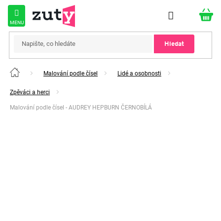
Přejít
na
obsah
Hledat
Malování podle čísel
Lidé a osobnosti
Domů
Zpěváci a herci
Malování podle čísel - AUDREY HEPBURN ČERNOBÍLÁ