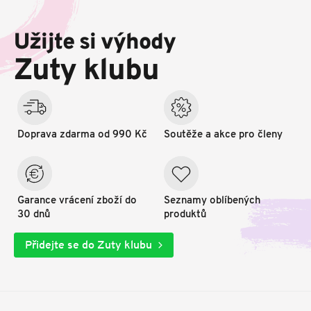
á
p
Užijte si výhody
a
t
Zuty klubu
í
Doprava zdarma od 990 Kč
Soutěže a akce pro členy
Garance vrácení zboží do
Seznamy oblíbených
30 dnů
produktů
Přidejte se do Zuty klubu