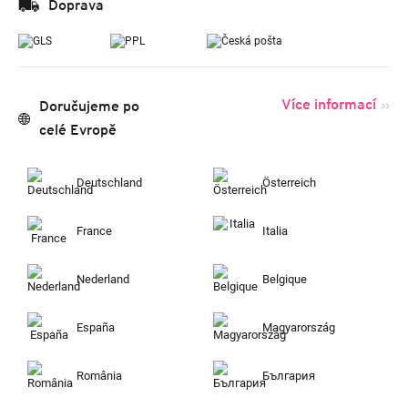
Doprava
Více informací
Doručujeme po
celé Evropě
Deutschland
Österreich
France
Italia
Nederland
Belgique
España
Magyarország
România
България