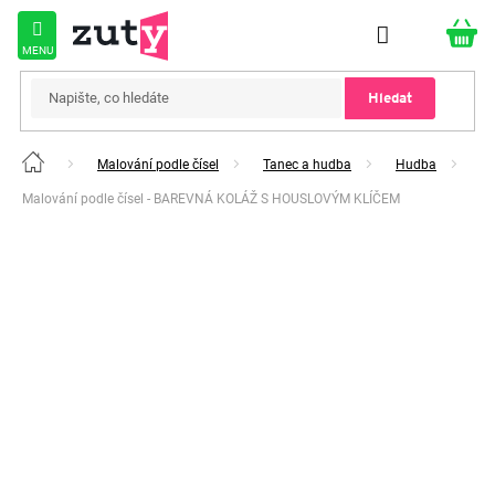
Přejít
na
obsah
Hledat
Malování podle čísel
Tanec a hudba
Hudba
Domů
Malování podle čísel - BAREVNÁ KOLÁŽ S HOUSLOVÝM KLÍČEM