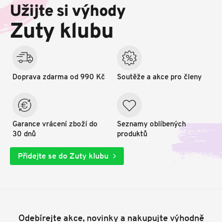
p
Užijte si výhody
a
t
Zuty klubu
í
Doprava zdarma od 990 Kč
Soutěže a akce pro členy
Garance vrácení zboží do
Seznamy oblíbených
30 dnů
produktů
Přidejte se do Zuty klubu
Odebírejte akce, novinky a nakupujte výhodně