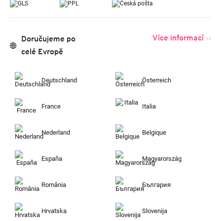
Více informací
Doručujeme po
celé Evropě
Deutschland
Österreich
France
Italia
Nederland
Belgique
España
Magyarország
România
България
Hrvatska
Slovenija