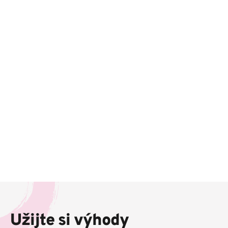
Z
á
p
Užijte si výhody
a