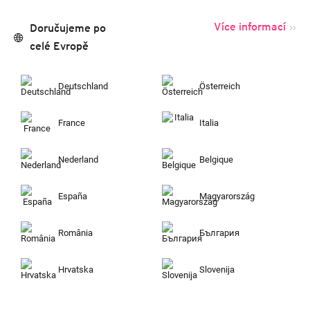
Více informací
Doručujeme po
celé Evropě
Deutschland
Österreich
France
Italia
Nederland
Belgique
España
Magyarország
România
България
Hrvatska
Slovenija