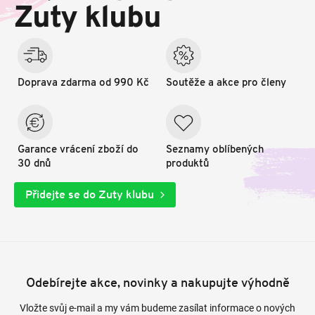
t
Zuty klubu
í
Doprava zdarma od 990 Kč
Soutěže a akce pro členy
Garance vrácení zboží do
Seznamy oblíbených
30 dnů
produktů
Přidejte se do Zuty klubu
Odebírejte akce, novinky a nakupujte výhodně
Vložte svůj e-mail a my vám budeme zasílat informace o nových