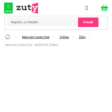
Přejít
na
obsah
Hledat
Malování podle čísel
Zvířata
Žáby
Domů
Malování podle čísel - BAREVNÁ ŽABKA