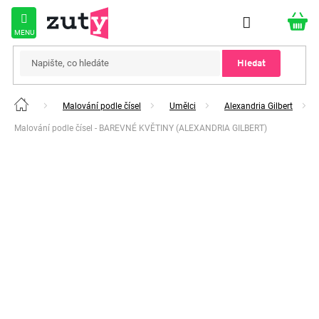
Přejít
na
obsah
Hledat
Malování podle čísel
Umělci
Alexandria Gilbert
Domů
Malování podle čísel - BAREVNÉ KVĚTINY (ALEXANDRIA GILBERT)