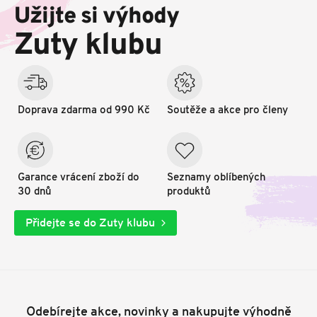
p
Užijte si výhody
a
t
Zuty klubu
í
Doprava zdarma od 990 Kč
Soutěže a akce pro členy
Garance vrácení zboží do
Seznamy oblíbených
30 dnů
produktů
Přidejte se do Zuty klubu
Odebírejte akce, novinky a nakupujte výhodně