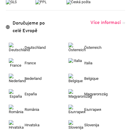
Více informací
Doručujeme po
celé Evropě
Deutschland
Österreich
France
Italia
Nederland
Belgique
España
Magyarország
România
България
Hrvatska
Slovenija