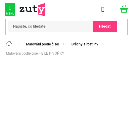
Přejít
na
obsah
Hledat
Malování podle čísel
Květiny a rostliny
Domů
Malování podle čísel - BÍLÉ PIVOŇKY