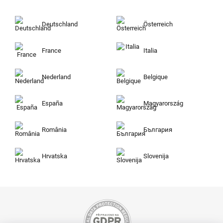
Deutschland
Österreich
France
Italia
Nederland
Belgique
España
Magyarország
România
България
Hrvatska
Slovenija