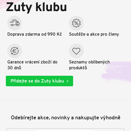
t
Zuty klubu
í
Doprava zdarma od 990 Kč
Soutěže a akce pro členy
Garance vrácení zboží do
Seznamy oblíbených
30 dnů
produktů
Přidejte se do Zuty klubu
Odebírejte akce, novinky a nakupujte výhodně