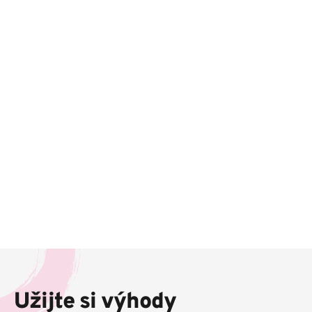
Z
á
p
Užijte si výhody
a