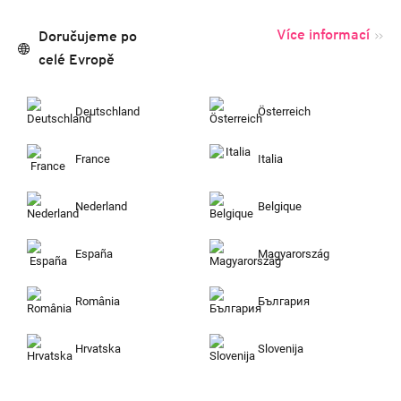
Více informací
Doručujeme po
celé Evropě
Deutschland
Österreich
France
Italia
Nederland
Belgique
España
Magyarország
România
България
Hrvatska
Slovenija