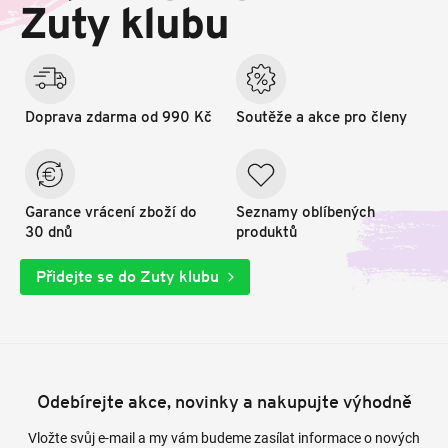
t
Zuty klubu
í
Doprava zdarma od 990 Kč
Soutěže a akce pro členy
Garance vrácení zboží do
Seznamy oblíbených
30 dnů
produktů
Přidejte se do Zuty klubu
Odebírejte akce, novinky a nakupujte výhodně
Vložte svůj e-mail a my vám budeme zasílat informace o nových