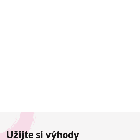
Z
á
p
Užijte si výhody
a