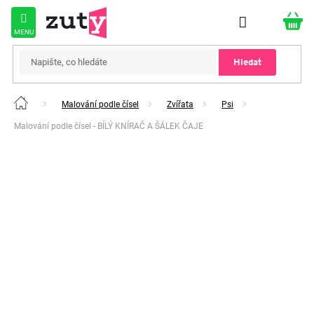
Přejít
na
obsah
Hledat
Malování podle čísel
Zvířata
Psi
Domů
Malování podle čísel - BÍLÝ KNÍRAČ A ŠÁLEK ČAJE