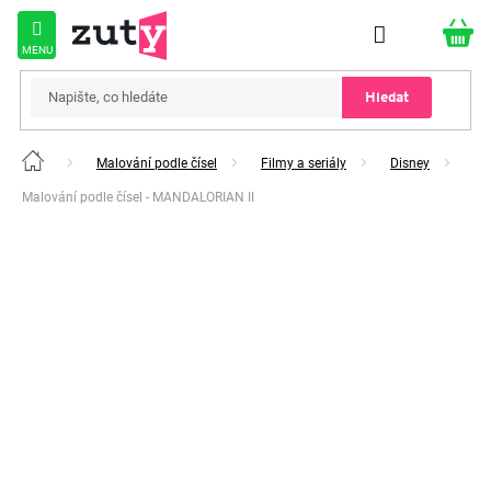
Přejít
na
obsah
Hledat
Malování podle čísel
Filmy a seriály
Disney
Domů
Malování podle čísel - MANDALORIAN II