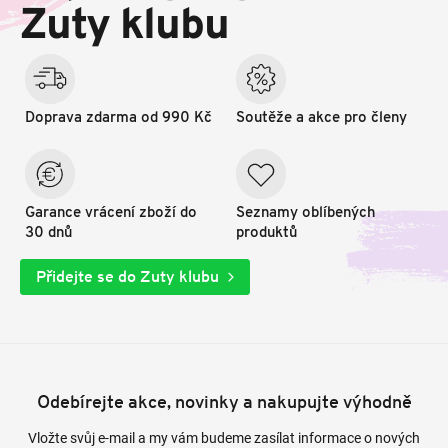
t
Zuty klubu
í
Doprava zdarma od 990 Kč
Soutěže a akce pro členy
Garance vrácení zboží do
Seznamy oblíbených
30 dnů
produktů
Přidejte se do Zuty klubu
Odebírejte akce, novinky a nakupujte výhodně
Vložte svůj e-mail a my vám budeme zasílat informace o nových