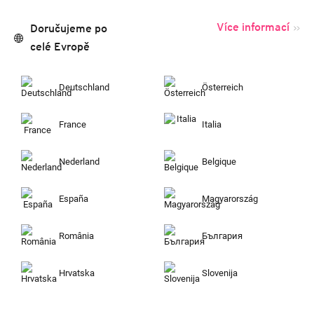
Více informací
Doručujeme po
celé Evropě
Deutschland
Österreich
France
Italia
Nederland
Belgique
España
Magyarország
România
България
Hrvatska
Slovenija