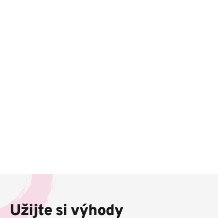
Z
á
p
Užijte si výhody
a