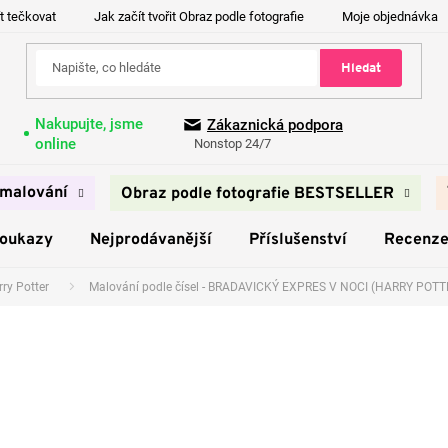
t tečkovat
Jak začít tvořit Obraz podle fotografie
Moje objednávka
Hledat
Nakupujte, jsme
Zákaznická podpora
online
Nonstop 24/7
malování
Obraz podle fotografie BESTSELLER
poukazy
Nejprodávanější
Příslušenství
Recenz
ry Potter
Malování podle čísel - BRADAVICKÝ EXPRES V NOCI (HARRY POTT