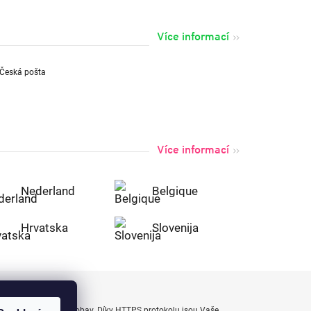
Více informací
Více informací
Nederland
Belgique
Hrvatska
Slovenija
uty bezpečně a bez obav. Díky HTTPS protokolu jsou Vaše