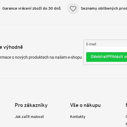
Garance vrácení zboží do 30 dnů
Seznamy oblíbených pro
E-mail
te výhodně
Přihlásit s
formace o nových produktech na našem e-shopu.
Pro zákazníky
Vše o nákupu
Jak začít malovat
Kontakty