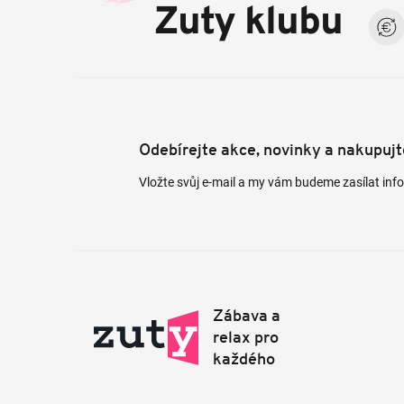
a
Zuty klubu
t
í
Odebírejte akce, novinky a nakupuj
Vložte svůj e-mail a my vám budeme zasílat in