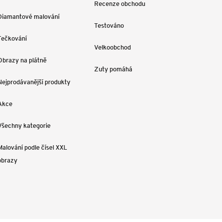
Recenze obchodu
Diamantové malování
Testováno
Tečkování
Velkoobchod
Obrazy na plátně
Zuty pomáhá
Nejprodávanější produkty
Akce
Všechny kategorie
Malování podle čísel XXL
obrazy