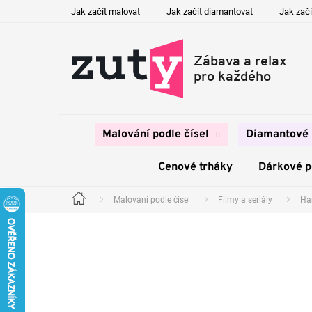
Přejít
Jak začít malovat
Jak začít diamantovat
Jak začí
na
obsah
Malování podle čísel
Diamantové 
Cenové trháky
Dárkové 
Malování podle čísel
Filmy a seriály
Har
Domů