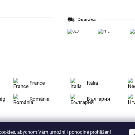
Doprava
France
Italia
ág
România
България
ookies, abychom Vám umožnili pohodlné prohlížení
Nakupujte na Z