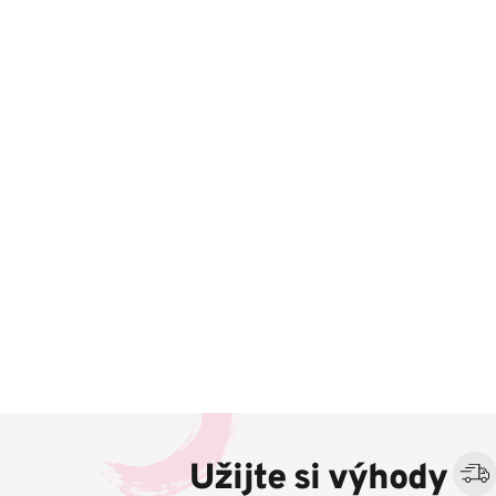
Z
á
Užijte si výhody
p