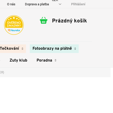
Přihlášení
O nás
Doprava a platba
Kontakty
Prázdný košík
Nákupní
košík
Tečkování
Fotoobrazy na plátně
e
Zuty klub
Poradna
ER)