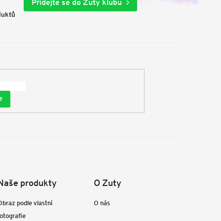
Přidejte se do Zuty klubu
duktů
e
Naše produkty
O Zuty
Obraz podle vlastní
O nás
fotografie