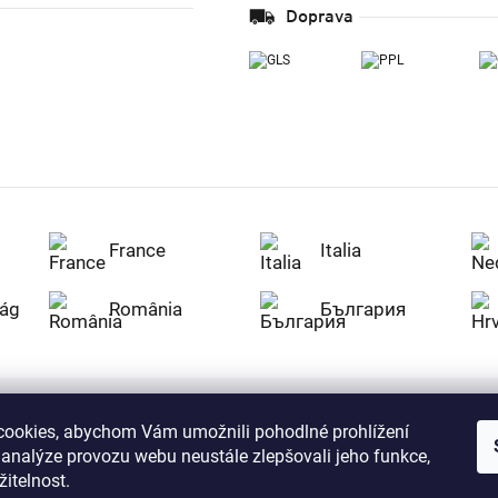
Doprava
France
Italia
ág
România
България
ookies, abychom Vám umožnili pohodlné prohlížení
Nakupujte na Z
 analýze provozu webu neustále zlepšovali jeho funkce,
citlivá data v
serverem se př
itelnost.