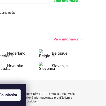
Více informací
Více informací
Nederland
Belgique
Hrvatska
Slovenija
uty bezpečně a bez obav. Díky HTTPS protokolu jsou Vaše
Souhlasím
 naprostém bezpečí, veškeré informace mezi prohlížečem a
enášejí v zašifrované podobě.