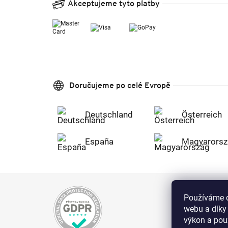
Akceptujeme tyto platby
Doručujeme po celé Evropě
Deutschland
Österreich
España
Magyarorsz
Používáme c
webu a díky
výkon a použ