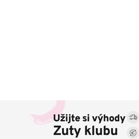
Z
á
Užijte si výhody
p
a
Zuty klubu
t
í