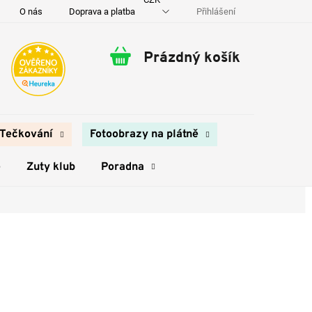
Přihlášení
O nás
Doprava a platba
Kontakty
Prázdný košík
Nákupní
košík
Tečkování
Fotoobrazy na plátně
e
Zuty klub
Poradna