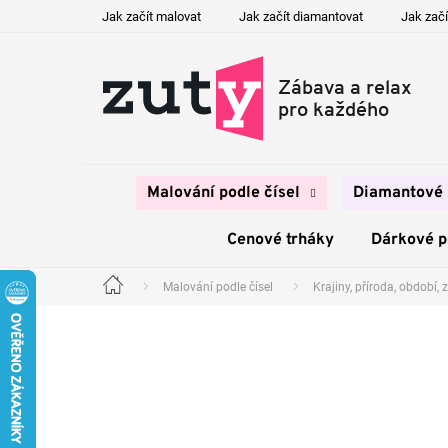
Přejít
Jak začít malovat
Jak začít diamantovat
Jak začí
na
obsah
Malování podle čísel
Diamantové 
Cenové trháky
Dárkové 
Malování podle čísel
Krajiny, příroda, období, z
Domů