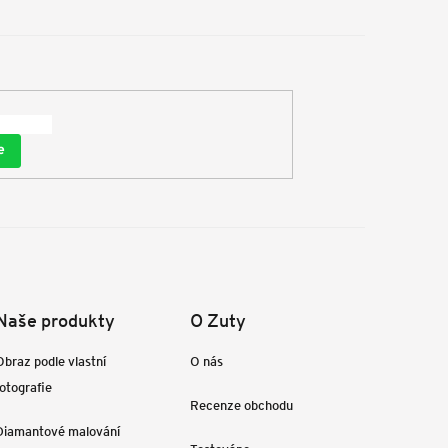
e
Naše produkty
O Zuty
Obraz podle vlastní
O nás
fotografie
Recenze obchodu
Diamantové malování