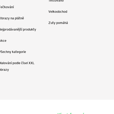
Testováno
Tečkování
Velkoobchod
Obrazy na plátně
Zuty pomáhá
Nejprodávanější produkty
Akce
Všechny kategorie
Malování podle čísel XXL
obrazy