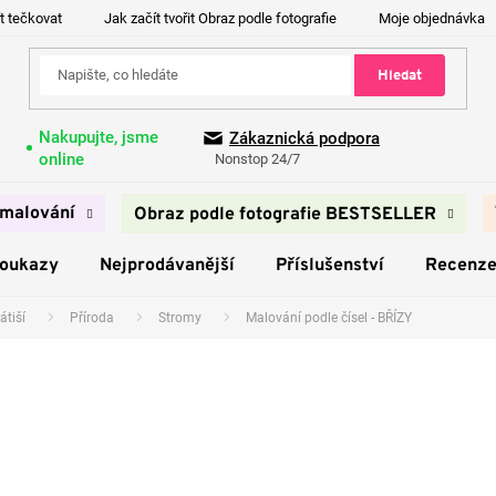
t tečkovat
Jak začít tvořit Obraz podle fotografie
Moje objednávka
Hledat
Nakupujte, jsme
Zákaznická podpora
online
Nonstop 24/7
malování
Obraz podle fotografie BESTSELLER
poukazy
Nejprodávanější
Příslušenství
Recenz
átiší
Příroda
Stromy
Malování podle čísel - BŘÍZY