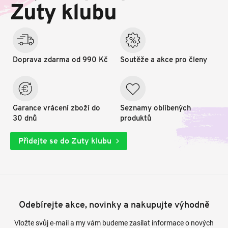
t
Zuty klubu
í
Doprava zdarma od 990 Kč
Soutěže a akce pro členy
Garance vrácení zboží do
Seznamy oblíbených
30 dnů
produktů
Přidejte se do Zuty klubu
Odebírejte akce, novinky a nakupujte výhodně
Vložte svůj e-mail a my vám budeme zasílat informace o nových