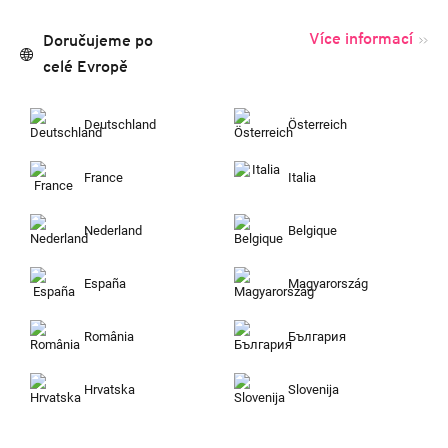
Více informací
Doručujeme po
celé Evropě
Deutschland
Österreich
France
Italia
Nederland
Belgique
España
Magyarország
România
България
Hrvatska
Slovenija