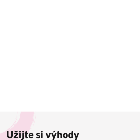
Z
á
p
Užijte si výhody
a