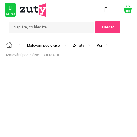
Přejít
na
obsah
Hledat
Malování podle čísel
Zvířata
Psi
Domů
Malování podle čísel - BULDOG II