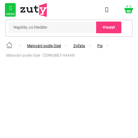
Přejít
na
obsah
Hledat
Malování podle čísel
Zvířata
Psi
Domů
Malování podle čísel - ČERNOBÍLÝ HAFAN