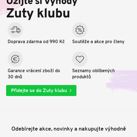
Užijte si výhody
a
t
Zuty klubu
í
Doprava zdarma od 990 Kč
Soutěže a akce pro členy
Garance vrácení zboží do
Seznamy oblíbených
30 dnů
produktů
Přidejte se do Zuty klubu
Odebírejte akce, novinky a nakupujte výhodně