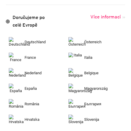
Více informací
Doručujeme po
celé Evropě
Deutschland
Österreich
France
Italia
Nederland
Belgique
España
Magyarország
România
България
Hrvatska
Slovenija