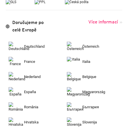
Více informací
Doručujeme po
celé Evropě
Deutschland
Österreich
France
Italia
Nederland
Belgique
España
Magyarország
România
България
Hrvatska
Slovenija