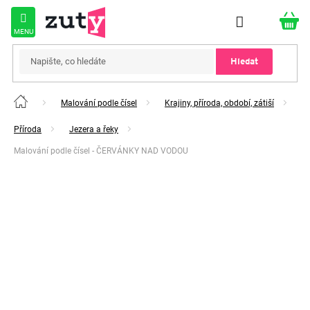
Přejít
na
obsah
Hledat
Malování podle čísel
Krajiny, příroda, období, zátiší
Domů
Příroda
Jezera a řeky
Malování podle čísel - ČERVÁNKY NAD VODOU