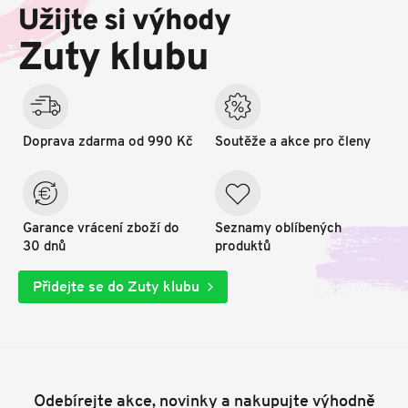
p
Užijte si výhody
a
t
Zuty klubu
í
Doprava zdarma od 990 Kč
Soutěže a akce pro členy
Garance vrácení zboží do
Seznamy oblíbených
30 dnů
produktů
Přidejte se do Zuty klubu
Odebírejte akce, novinky a nakupujte výhodně