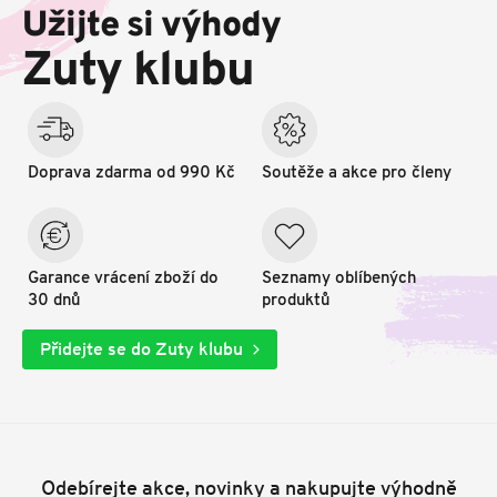
p
Užijte si výhody
a
t
Zuty klubu
í
Doprava zdarma od 990 Kč
Soutěže a akce pro členy
Garance vrácení zboží do
Seznamy oblíbených
30 dnů
produktů
Přidejte se do Zuty klubu
Odebírejte akce, novinky a nakupujte výhodně