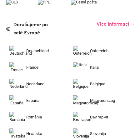
Více informací
Doručujeme po
celé Evropě
Deutschland
Österreich
France
Italia
Nederland
Belgique
España
Magyarország
România
България
Hrvatska
Slovenija