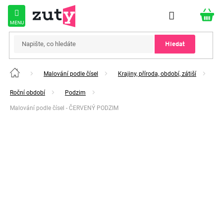
Přejít
na
obsah
Hledat
Malování podle čísel
Krajiny, příroda, období, zátiší
Domů
Roční období
Podzim
Malování podle čísel - ČERVENÝ PODZIM