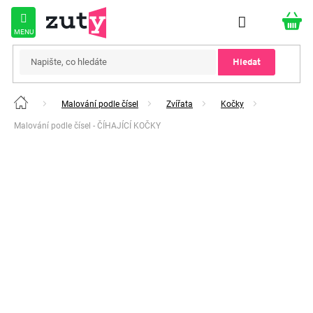
Přejít
na
obsah
Hledat
Malování podle čísel
Zvířata
Kočky
Domů
Malování podle čísel - ČÍHAJÍCÍ KOČKY