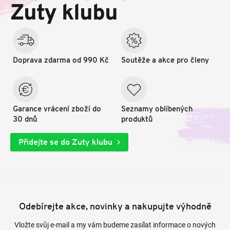
t
Zuty klubu
í
Doprava zdarma od 990 Kč
Soutěže a akce pro členy
Garance vrácení zboží do
Seznamy oblíbených
30 dnů
produktů
Přidejte se do Zuty klubu
Odebírejte akce, novinky a nakupujte výhodně
Vložte svůj e-mail a my vám budeme zasílat informace o nových