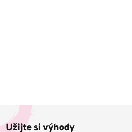
Z
á
p
Užijte si výhody
a