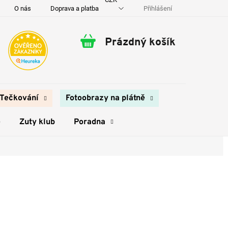
Přihlášení
O nás
Doprava a platba
Kontakty
Prázdný košík
Nákupní
košík
Tečkování
Fotoobrazy na plátně
e
Zuty klub
Poradna