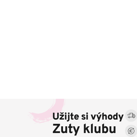
Z
á
Užijte si výhody
p
a
Zuty klubu
t
í