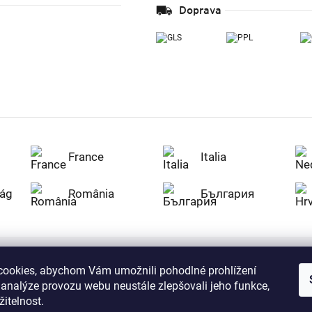
Doprava
France
Italia
ág
România
България
ookies, abychom Vám umožnili pohodlné prohlížení
Nakupujte na Z
 analýze provozu webu neustále zlepšovali jeho funkce,
citlivá data v
serverem se př
itelnost.