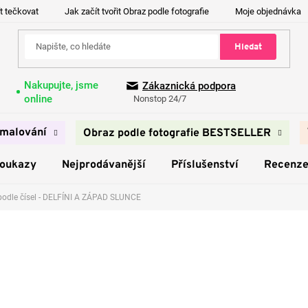
t tečkovat
Jak začít tvořit Obraz podle fotografie
Moje objednávka
Hledat
Nakupujte, jsme
Zákaznická podpora
online
Nonstop 24/7
malování
Obraz podle fotografie BESTSELLER
poukazy
Nejprodávanější
Příslušenství
Recenz
podle čísel - DELFÍNI A ZÁPAD SLUNCE