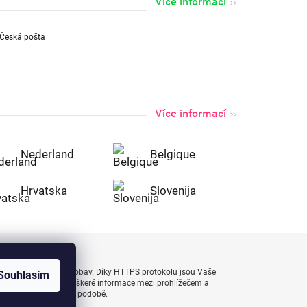
Více informací
Více informací
Nederland
Belgique
Hrvatska
Slovenija
uty bezpečně a bez obav. Díky HTTPS protokolu jsou Vaše
Souhlasím
 naprostém bezpečí, veškeré informace mezi prohlížečem a
enášejí v zašifrované podobě.