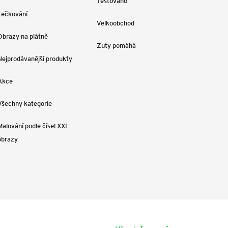
Testováno
Tečkování
Velkoobchod
Obrazy na plátně
Zuty pomáhá
Nejprodávanější produkty
Akce
Všechny kategorie
Malování podle čísel XXL
obrazy