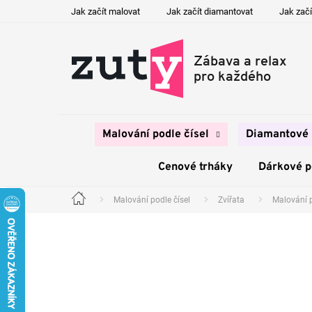
Přejít
Jak začít malovat
Jak začít diamantovat
Jak začí
na
obsah
Malování podle čísel
Diamantové 
Cenové trháky
Dárkové 
Malování podle čísel
Zvířata
Malování 
Domů