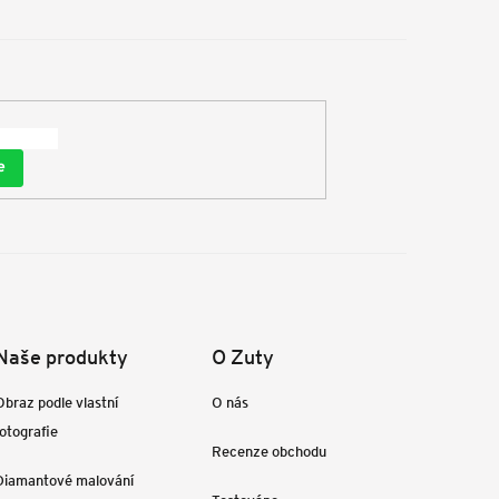
e
Naše produkty
O Zuty
Obraz podle vlastní
O nás
fotografie
Recenze obchodu
Diamantové malování