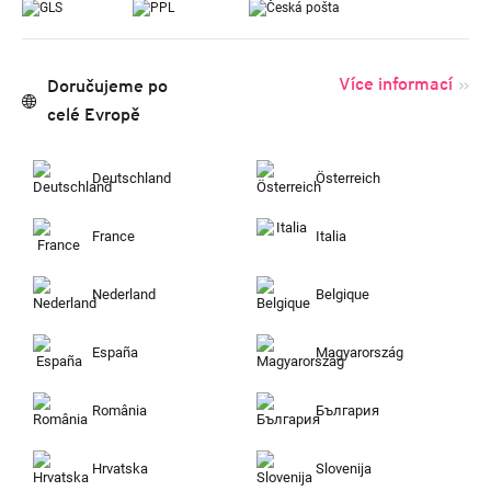
Více informací
Doručujeme po
celé Evropě
Deutschland
Österreich
France
Italia
Nederland
Belgique
España
Magyarország
România
България
Hrvatska
Slovenija