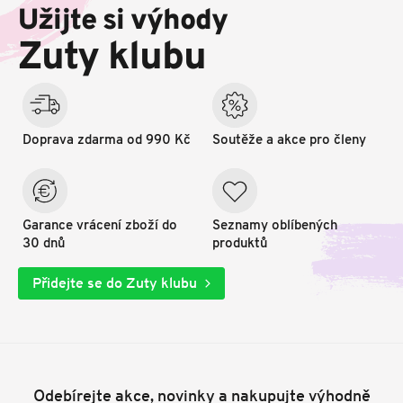
p
Užijte si výhody
a
t
Zuty klubu
í
Doprava zdarma od 990 Kč
Soutěže a akce pro členy
Garance vrácení zboží do
Seznamy oblíbených
30 dnů
produktů
Přidejte se do Zuty klubu
Odebírejte akce, novinky a nakupujte výhodně