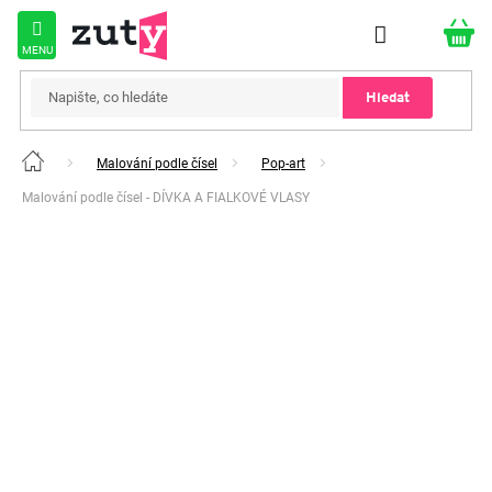
Přejít
na
obsah
Hledat
Malování podle čísel
Pop-art
Domů
Malování podle čísel - DÍVKA A FIALKOVÉ VLASY