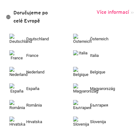
Více informací
Doručujeme po
celé Evropě
Deutschland
Österreich
France
Italia
Nederland
Belgique
España
Magyarország
România
България
Hrvatska
Slovenija