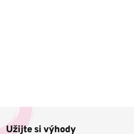
Z
á
p
Užijte si výhody
a