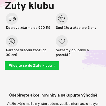
t
Zuty klubu
í
Doprava zdarma od 990 Kč
Soutěže a akce pro členy
Garance vrácení zboží do
Seznamy oblíbených
30 dnů
produktů
Přidejte se do Zuty klubu
Odebírejte akce, novinky a nakupujte výhodně
Vložte svůj e-mail a my vám budeme zasílat informace o nových