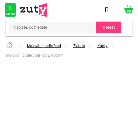
Přejít
na
obsah
Hledat
Malování podle čísel
Zvířata
Kočky
Domů
Malování podle čísel - DVĚ KOČKY