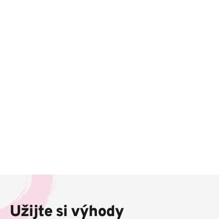
Z
á
p
Užijte si výhody
a