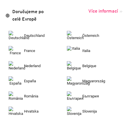
Více informací
Doručujeme po
celé Evropě
Deutschland
Österreich
France
Italia
Nederland
Belgique
España
Magyarország
România
България
Hrvatska
Slovenija