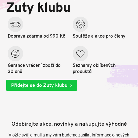
t
Zuty klubu
í
Doprava zdarma od 990 Kč
Soutěže a akce pro členy
Garance vrácení zboží do
Seznamy oblíbených
30 dnů
produktů
Přidejte se do Zuty klubu
Odebírejte akce, novinky a nakupujte výhodně
Vložte svůj e-mail a my vám budeme zasílat informace o nových