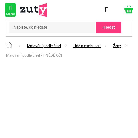
Přejít
na
obsah
Hledat
Malování podle čísel
Lidé a osobnosti
Ženy
Domů
Malování podle čísel - HNĚDÉ OČI