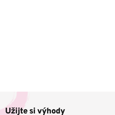
Z
á
p
Užijte si výhody
a