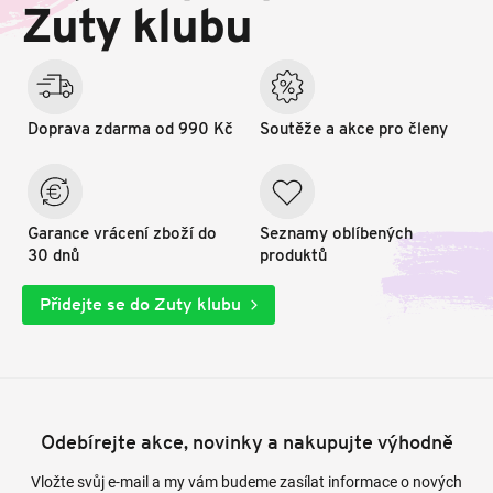
t
Zuty klubu
í
Doprava zdarma od 990 Kč
Soutěže a akce pro členy
Garance vrácení zboží do
Seznamy oblíbených
30 dnů
produktů
Přidejte se do Zuty klubu
Odebírejte akce, novinky a nakupujte výhodně
Vložte svůj e-mail a my vám budeme zasílat informace o nových