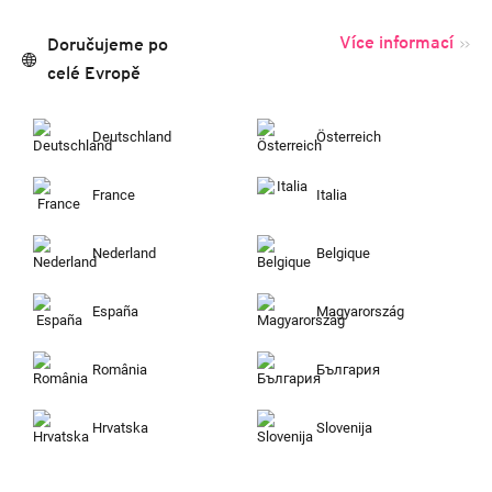
Více informací
Doručujeme po
celé Evropě
Deutschland
Österreich
France
Italia
Nederland
Belgique
España
Magyarország
România
България
Hrvatska
Slovenija