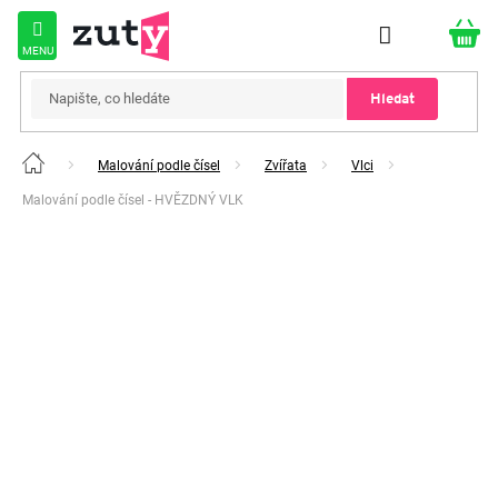
Přejít
na
obsah
Hledat
Malování podle čísel
Zvířata
Vlci
Domů
Malování podle čísel - HVĚZDNÝ VLK