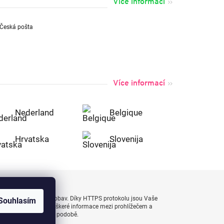
Více informací
Více informací
Nederland
Belgique
Hrvatska
Slovenija
uty bezpečně a bez obav. Díky HTTPS protokolu jsou Vaše
Souhlasím
 naprostém bezpečí, veškeré informace mezi prohlížečem a
enášejí v zašifrované podobě.