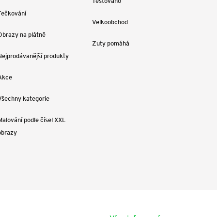
Testováno
Tečkování
Velkoobchod
Obrazy na plátně
Zuty pomáhá
Nejprodávanější produkty
Akce
Všechny kategorie
Malování podle čísel XXL
obrazy