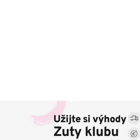
Z
á
Užijte si výhody
p
a
Zuty klubu
t
í