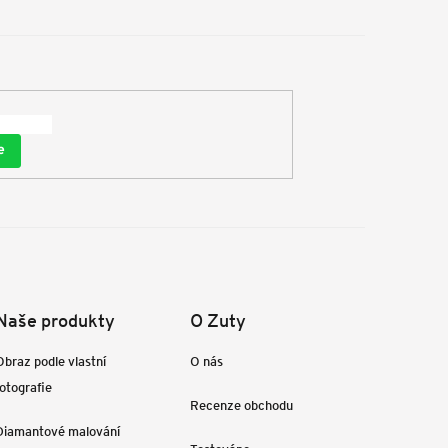
e
Naše produkty
O Zuty
Obraz podle vlastní
O nás
fotografie
Recenze obchodu
Diamantové malování