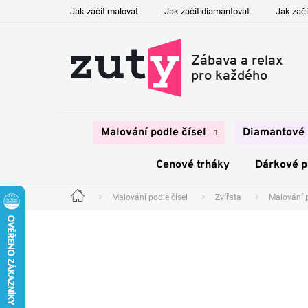
Přejít
Jak začít malovat
Jak začít diamantovat
Jak začí
na
obsah
Malování podle čísel
Diamantové 
Cenové trháky
Dárkové 
Malování podle čísel
Zvířata
Malování 
Domů