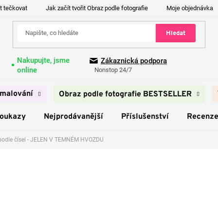
t tečkovat
Jak začít tvořit Obraz podle fotografie
Moje objednávka
Hledat
Nakupujte, jsme
Zákaznická podpora
online
Nonstop 24/7
malování
Obraz podle fotografie BESTSELLER
poukazy
Nejprodávanější
Příslušenství
Recenz
podle čísel - JELEN V TEMNÉM HVOZDU