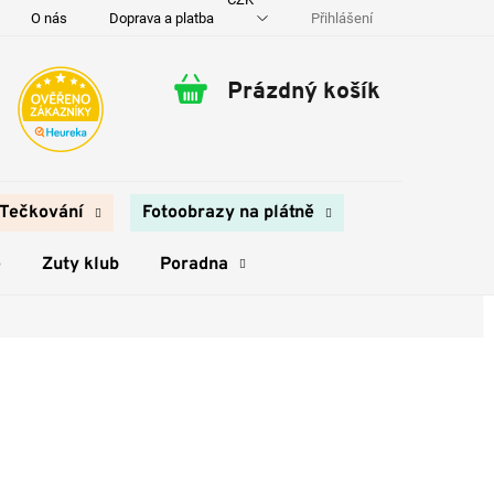
Přihlášení
O nás
Doprava a platba
Kontakty
Prázdný košík
Nákupní
košík
Tečkování
Fotoobrazy na plátně
e
Zuty klub
Poradna