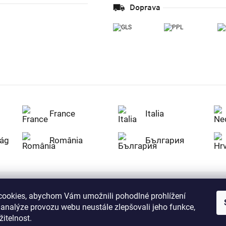
Doprava
France
Italia
ág
România
България
ookies, abychom Vám umožnili pohodlné prohlížení
Nakupujte na Z
 analýze provozu webu neustále zlepšovali jeho funkce,
citlivá data v
serverem se př
itelnost.