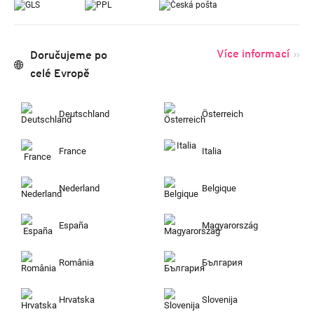
Více informací
Doručujeme po
celé Evropě
Deutschland
Österreich
France
Italia
Nederland
Belgique
España
Magyarország
România
България
Hrvatska
Slovenija