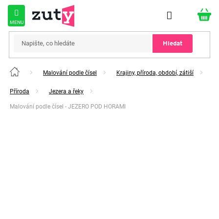
Přejít
na
obsah
Hledat
Malování podle čísel
Krajiny, příroda, období, zátiší
Domů
Příroda
Jezera a řeky
Malování podle čísel - JEZERO POD HORAMI