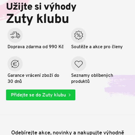
p
Užijte si výhody
a
t
Zuty klubu
í
Doprava zdarma od 990 Kč
Soutěže a akce pro členy
Garance vrácení zboží do
Seznamy oblíbených
30 dnů
produktů
Přidejte se do Zuty klubu
Odebírejte akce, novinky a nakupujte výhodně