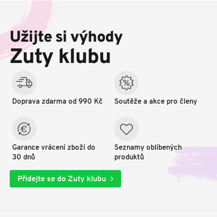
Z
á
p
Užijte si výhody
a
t
Zuty klubu
í
Doprava zdarma od 990 Kč
Soutěže a akce pro členy
Garance vrácení zboží do
Seznamy oblíbených
30 dnů
produktů
Přidejte se do Zuty klubu