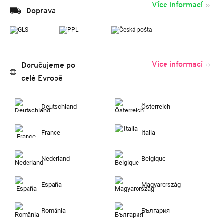
Více informací
Doprava
Více informací
Doručujeme po
celé Evropě
Deutschland
Österreich
France
Italia
Nederland
Belgique
España
Magyarország
România
България