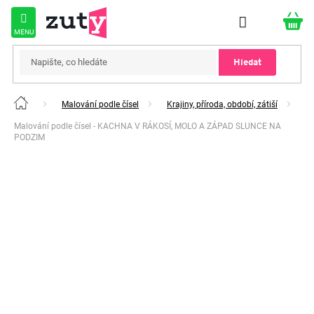
Přejít
na
obsah
Hledat
Malování podle čísel
Krajiny, příroda, období, zátiší
Domů
Malování podle čísel - KACHNA V RÁKOSÍ, MOLO A ZÁPAD SLUNCE NA
PODZIM