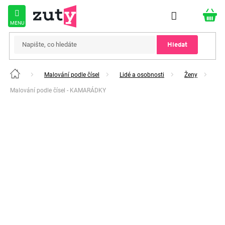
Přejít
na
obsah
Hledat
Malování podle čísel
Lidé a osobnosti
Ženy
Domů
Malování podle čísel - KAMARÁDKY