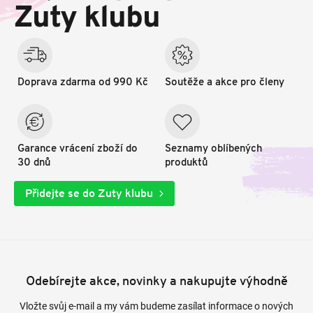
t
Zuty klubu
í
Doprava zdarma od 990 Kč
Soutěže a akce pro členy
Garance vrácení zboží do
Seznamy oblíbených
30 dnů
produktů
Přidejte se do Zuty klubu
Odebírejte akce, novinky a nakupujte výhodně
Vložte svůj e-mail a my vám budeme zasílat informace o nových