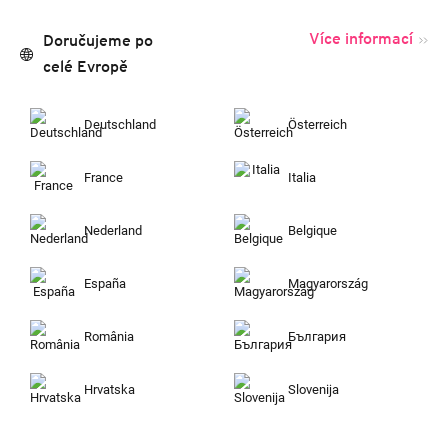
Více informací
Doručujeme po
celé Evropě
Deutschland
Österreich
France
Italia
Nederland
Belgique
España
Magyarország
România
България
Hrvatska
Slovenija