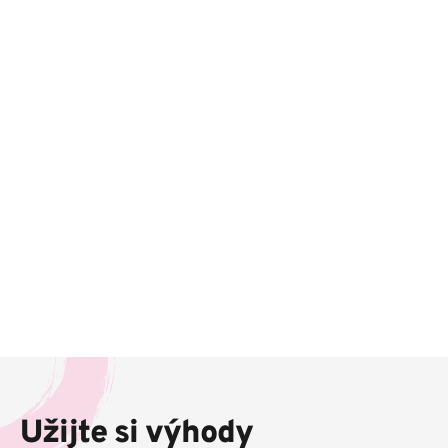
Z
á
p
Užijte si výhody
a