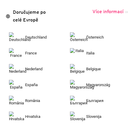
Více informací
Doručujeme po
celé Evropě
Deutschland
Österreich
France
Italia
Nederland
Belgique
España
Magyarország
România
България
Hrvatska
Slovenija