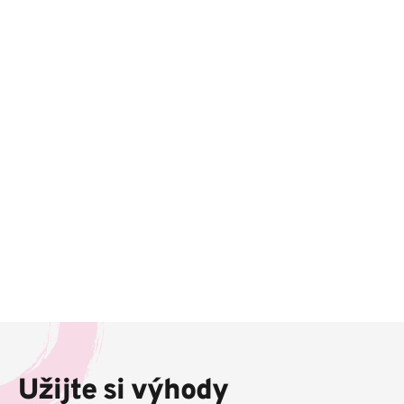
Z
á
p
Užijte si výhody
a