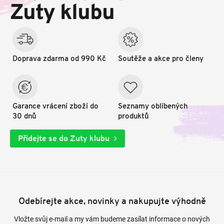
t
Zuty klubu
í
Doprava zdarma od 990 Kč
Soutěže a akce pro členy
Garance vrácení zboží do
Seznamy oblíbených
30 dnů
produktů
Přidejte se do Zuty klubu
Odebírejte akce, novinky a nakupujte výhodně
Vložte svůj e-mail a my vám budeme zasílat informace o nových