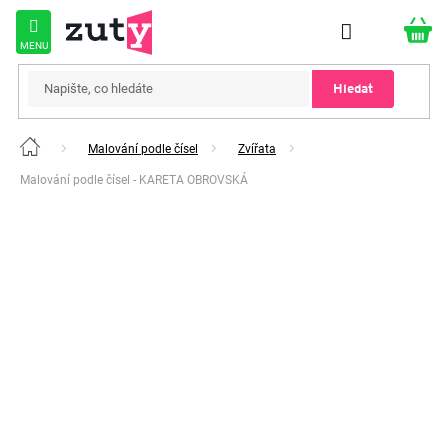
Přejít
na
obsah
Hledat
Malování podle čísel
Zvířata
Domů
Malování podle čísel - KARETA OBROVSKÁ