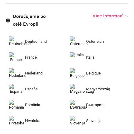
Více informací
Doručujeme po
celé Evropě
Deutschland
Österreich
France
Italia
Nederland
Belgique
España
Magyarország
România
България
Hrvatska
Slovenija