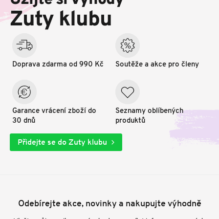
Užijte si výhody
t
Zuty klubu
í
Doprava zdarma od 990 Kč
Soutěže a akce pro členy
Garance vrácení zboží do
Seznamy oblíbených
30 dnů
produktů
Přidejte se do Zuty klubu
Odebírejte akce, novinky a nakupujte výhodně