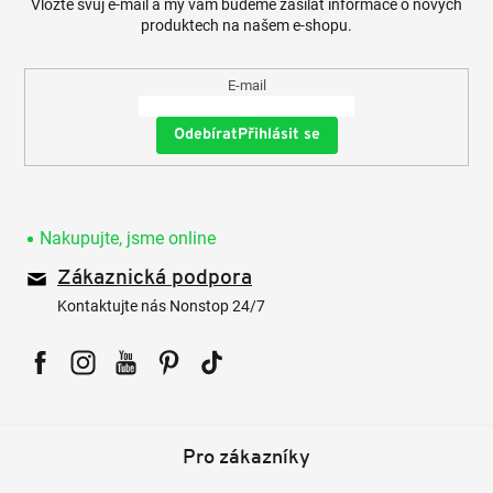
Vložte svůj e-mail a my vám budeme zasílat informace o nových
produktech na našem e-shopu.
E-mail
Přihlásit se
Nakupujte, jsme online
Zákaznická podpora
Kontaktujte nás Nonstop 24/7
Facebook
Instagram
YouTube
Pinterest
Tiktok
Pro zákazníky