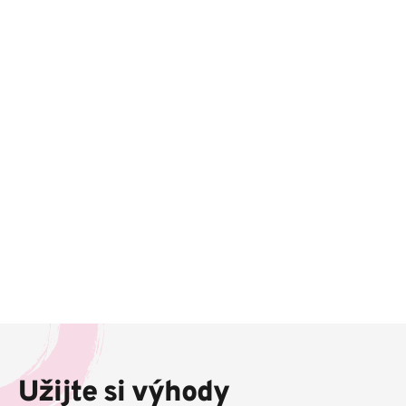
Z
á
p
Užijte si výhody
a