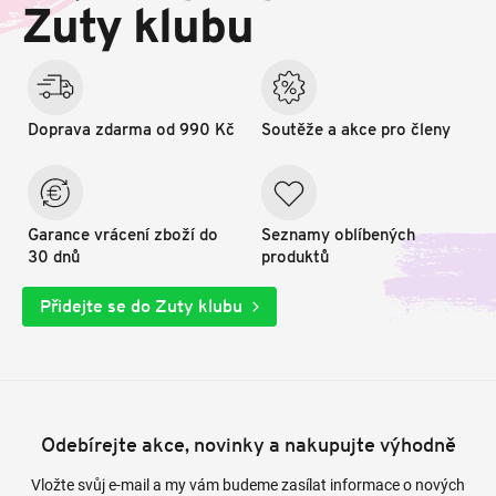
t
Zuty klubu
í
Doprava zdarma od 990 Kč
Soutěže a akce pro členy
Garance vrácení zboží do
Seznamy oblíbených
30 dnů
produktů
Přidejte se do Zuty klubu
Odebírejte akce, novinky a nakupujte výhodně
Vložte svůj e-mail a my vám budeme zasílat informace o nových