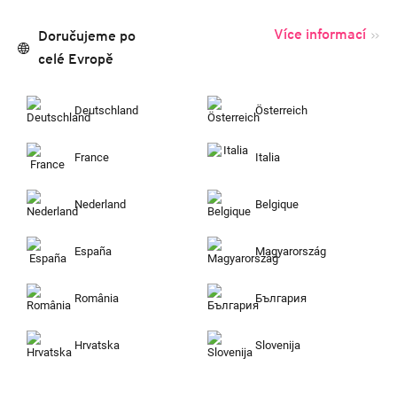
Více informací
Doručujeme po
celé Evropě
Deutschland
Österreich
France
Italia
Nederland
Belgique
España
Magyarország
România
България
Hrvatska
Slovenija