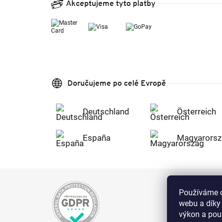
Akceptujeme tyto platby
Doručujeme po celé Evropě
Deutschland
Österreich
España
Magyarorsz
Používáme c
webu a díky
výkon a použ