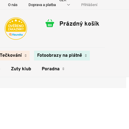
Přihlášení
O nás
Doprava a platba
Kontakty
Prázdný košík
Nákupní
košík
Tečkování
Fotoobrazy na plátně
e
Zuty klub
Poradna