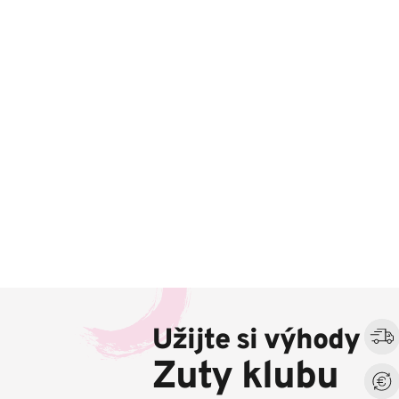
Z
á
Užijte si výhody
p
a
Zuty klubu
t
í