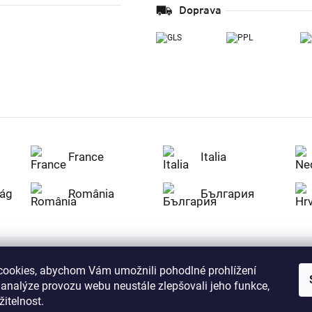
Doprava
France
Italia
ág
România
България
ookies, abychom Vám umožnili pohodlné prohlížení
Nakupujte na Z
 analýze provozu webu neustále zlepšovali jeho funkce,
citlivá data v
serverem se př
itelnost.