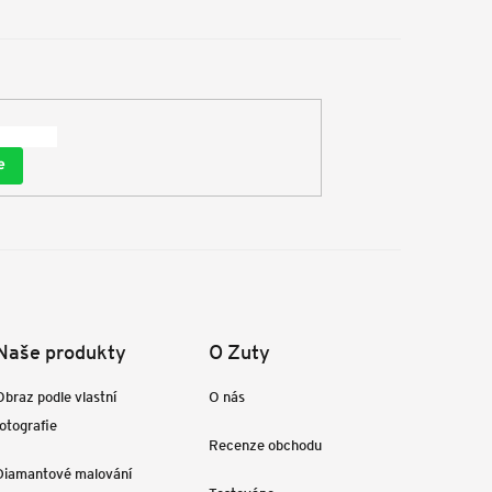
e
Naše produkty
O Zuty
Obraz podle vlastní
O nás
fotografie
Recenze obchodu
Diamantové malování