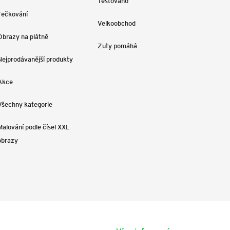
Testováno
Tečkování
Velkoobchod
Obrazy na plátně
Zuty pomáhá
Nejprodávanější produkty
Akce
Všechny kategorie
Malování podle čísel XXL
obrazy