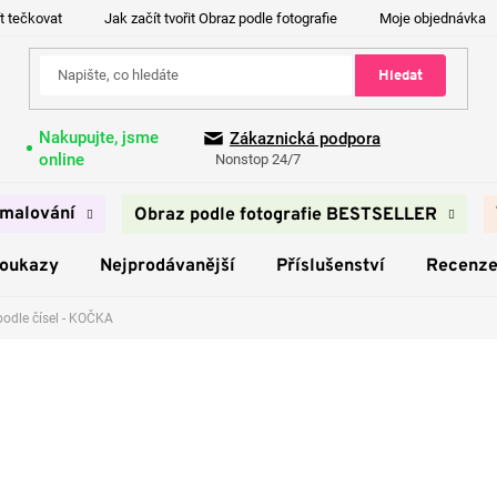
t tečkovat
Jak začít tvořit Obraz podle fotografie
Moje objednávka
Hledat
Nakupujte, jsme
Zákaznická podpora
online
Nonstop 24/7
malování
Obraz podle fotografie BESTSELLER
poukazy
Nejprodávanější
Příslušenství
Recenz
odle čísel - KOČKA