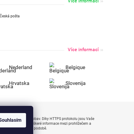
Více informací
Více informací
Nederland
Belgique
Hrvatska
Slovenija
uty bezpečně a bez obav. Díky HTTPS protokolu jsou Vaše
Souhlasím
 naprostém bezpečí, veškeré informace mezi prohlížečem a
enášejí v zašifrované podobě.