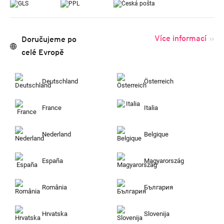
Více informací
Doručujeme po
celé Evropě
Deutschland
Österreich
France
Italia
Nederland
Belgique
España
Magyarország
România
България
Hrvatska
Slovenija