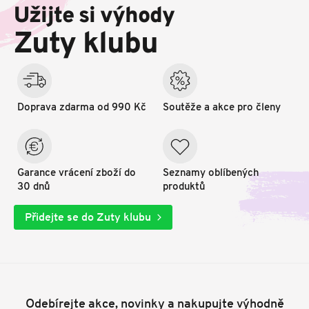
p
Užijte si výhody
a
t
Zuty klubu
í
Doprava zdarma od 990 Kč
Soutěže a akce pro členy
Garance vrácení zboží do
Seznamy oblíbených
30 dnů
produktů
Přidejte se do Zuty klubu
Odebírejte akce, novinky a nakupujte výhodně