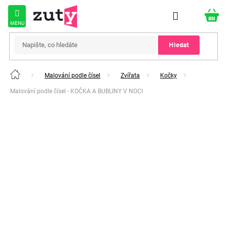
Přejít
na
obsah
Hledat
Malování podle čísel
Zvířata
Kočky
Domů
Malování podle čísel - KOČKA A BUBLINY V NOCI