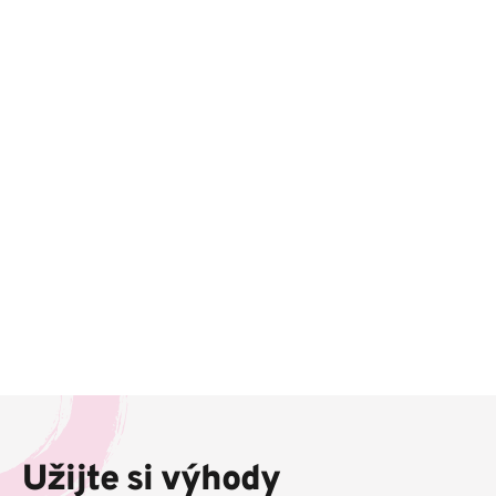
Z
á
p
Užijte si výhody
a