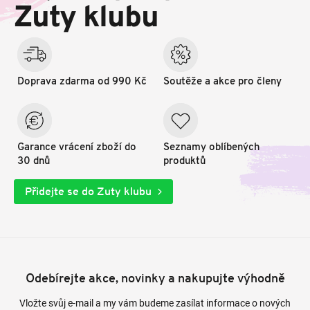
t
Zuty klubu
í
Doprava zdarma od 990 Kč
Soutěže a akce pro členy
Garance vrácení zboží do
Seznamy oblíbených
30 dnů
produktů
Přidejte se do Zuty klubu
Odebírejte akce, novinky a nakupujte výhodně
Vložte svůj e-mail a my vám budeme zasílat informace o nových