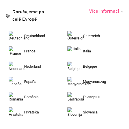
Více informací
Doručujeme po
celé Evropě
Deutschland
Österreich
France
Italia
Nederland
Belgique
España
Magyarország
România
България
Hrvatska
Slovenija