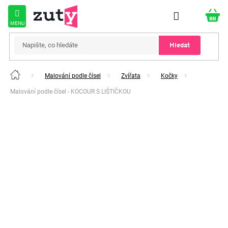
Přejít
na
obsah
Hledat
Malování podle čísel
Zvířata
Kočky
Domů
Malování podle čísel - KOCOUR S LIŠTIČKOU