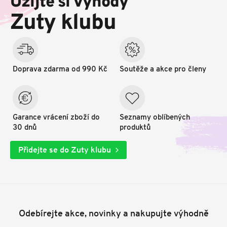
Užijte si výhody
a
t
Zuty klubu
í
Doprava zdarma od 990 Kč
Soutěže a akce pro členy
Garance vrácení zboží do
Seznamy oblíbených
30 dnů
produktů
Přidejte se do Zuty klubu
Odebírejte akce, novinky a nakupujte výhodně