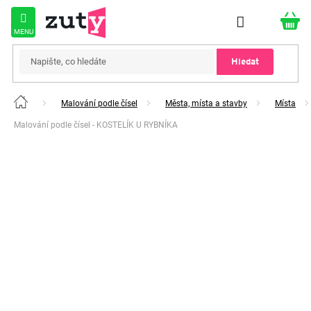
Přejít
na
obsah
Hledat
Malování podle čísel
Města, místa a stavby
Místa
Domů
Malování podle čísel - KOSTELÍK U RYBNÍKA