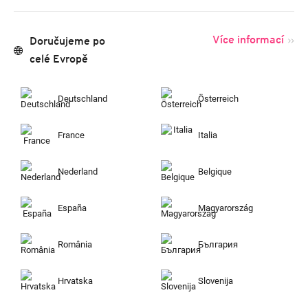
Více informací
Doručujeme po
celé Evropě
Deutschland
Österreich
France
Italia
Nederland
Belgique
España
Magyarország
România
България
Hrvatska
Slovenija