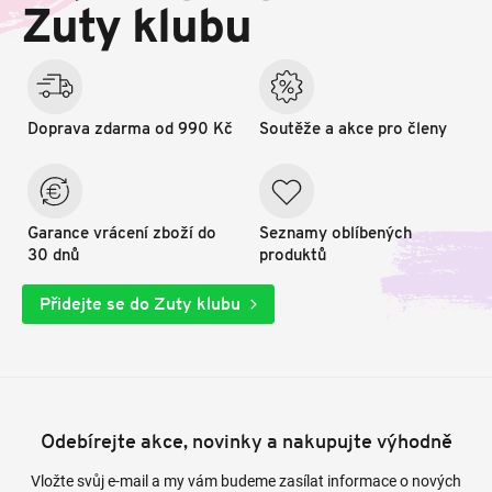
t
Zuty klubu
í
Doprava zdarma od 990 Kč
Soutěže a akce pro členy
Garance vrácení zboží do
Seznamy oblíbených
30 dnů
produktů
Přidejte se do Zuty klubu
Odebírejte akce, novinky a nakupujte výhodně
Vložte svůj e-mail a my vám budeme zasílat informace o nových