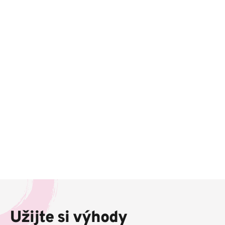
Z
á
p
Užijte si výhody
a