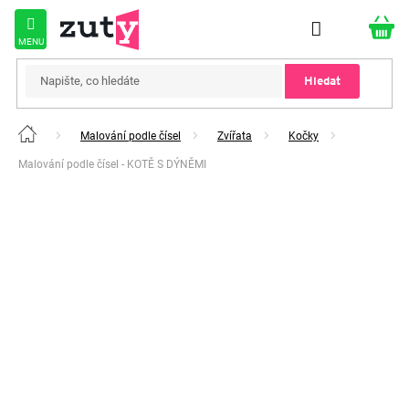
Přejít
na
obsah
Hledat
Malování podle čísel
Zvířata
Kočky
Domů
Malování podle čísel - KOTĚ S DÝNĚMI