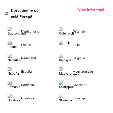
Více informací
Doručujeme po
celé Evropě
Deutschland
Österreich
France
Italia
Nederland
Belgique
España
Magyarország
România
България
Hrvatska
Slovenija