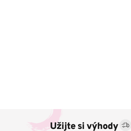
Z
á
Užijte si výhody
p