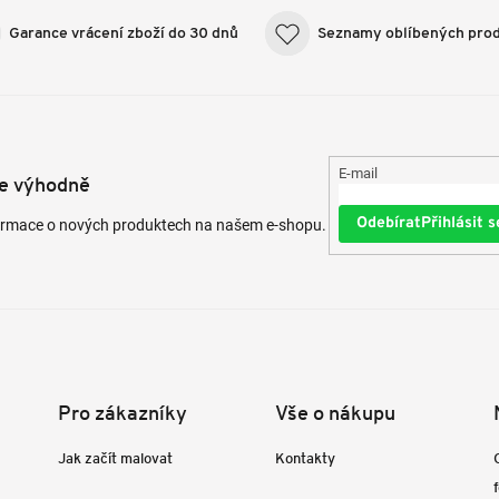
Garance vrácení zboží do 30 dnů
Seznamy oblíbených pro
E-mail
te výhodně
Přihlásit s
formace o nových produktech na našem e-shopu.
Pro zákazníky
Vše o nákupu
Jak začít malovat
Kontakty