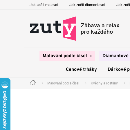
Přejít
Jak začít malovat
Jak začít diamantovat
Jak začí
na
obsah
Malování podle čísel
Diamantové 
Cenové trháky
Dárkové 
Malování podle čísel
Květiny a rostliny
Domů