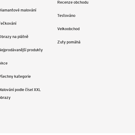
Recenze obchodu
Diamantové malování
Testováno
Tečkování
Velkoobchod
Obrazy na plátně
Zuty pomáhá
Nejprodávanější produkty
Akce
Všechny kategorie
Malování podle čísel XXL
obrazy