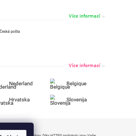
Více informací
Více informací
Nederland
Belgique
Hrvatska
Slovenija
uty bezpečně a bez obav. Díky HTTPS protokolu jsou Vaše