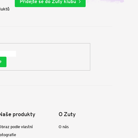
Přidejte se do Zuty klubu
duktů
e
Naše produkty
O Zuty
Obraz podle vlastní
O nás
fotografie