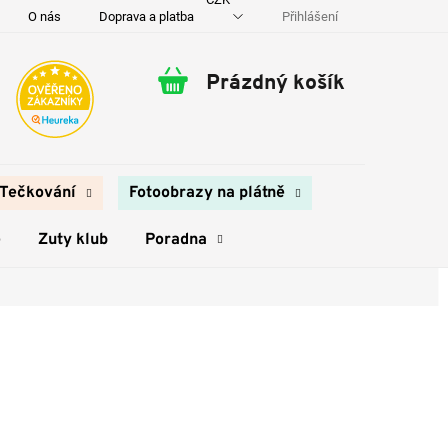
Přihlášení
O nás
Doprava a platba
Kontakty
Prázdný košík
Nákupní
košík
Tečkování
Fotoobrazy na plátně
e
Zuty klub
Poradna