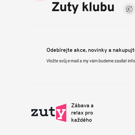
a
Zuty klubu
t
í
Odebírejte akce, novinky a nakupuj
Vložte svůj e-mail a my vám budeme zasílat in