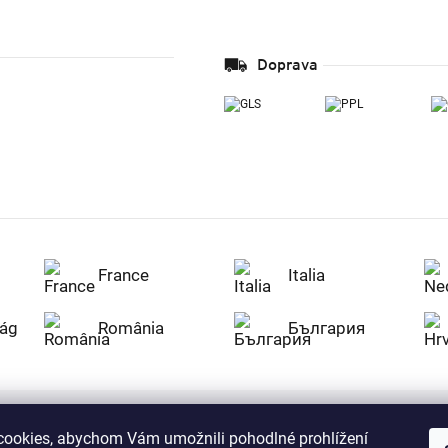
Doprava
France
Italia
ág
România
България
ookies, abychom Vám umožnili pohodlné prohlížení
Nakupujte na Z