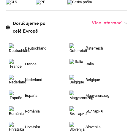
Více informací
Doručujeme po
celé Evropě
Deutschland
Österreich
France
Italia
Nederland
Belgique
España
Magyarország
România
България
Hrvatska
Slovenija