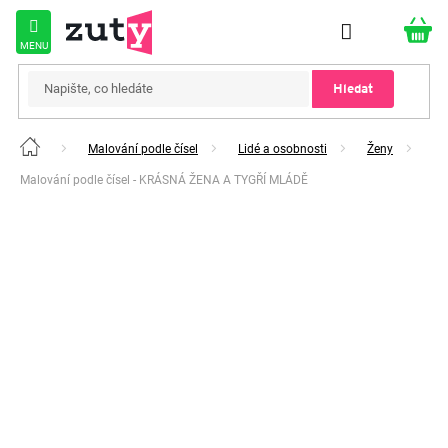
Přejít
na
obsah
Hledat
Malování podle čísel
Lidé a osobnosti
Ženy
Domů
Malování podle čísel - KRÁSNÁ ŽENA A TYGŘÍ MLÁDĚ