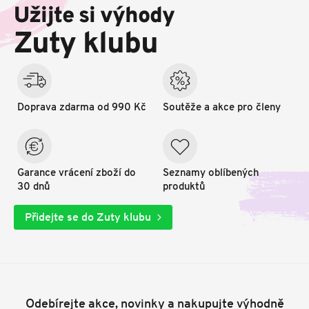
p
Užijte si výhody
a
t
Zuty klubu
í
Doprava zdarma od 990 Kč
Soutěže a akce pro členy
Garance vrácení zboží do
Seznamy oblíbených
30 dnů
produktů
Přidejte se do Zuty klubu
Odebírejte akce, novinky a nakupujte výhodně