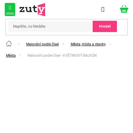
Přejít
na
obsah
Hledat
Malování podle čísel
Města, místa a stavby
Domů
Města
Malování podle čísel - KVĚTINOVÝ BALKON