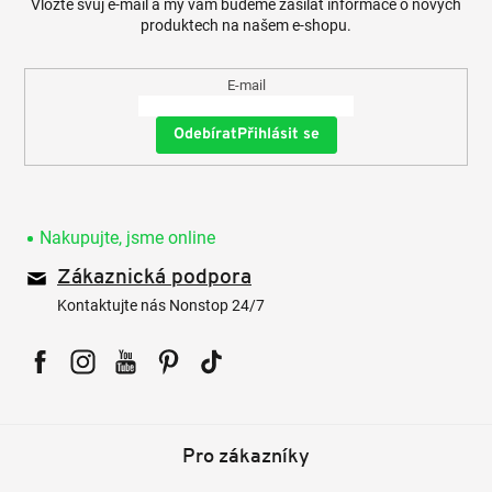
Vložte svůj e-mail a my vám budeme zasílat informace o nových
produktech na našem e-shopu.
E-mail
Přihlásit se
Nakupujte, jsme online
Zákaznická podpora
Kontaktujte nás Nonstop 24/7
Facebook
Instagram
YouTube
Pinterest
Tiktok
Pro zákazníky