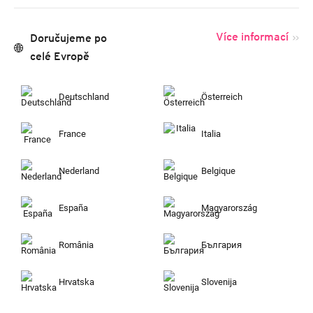
Více informací
Doručujeme po
celé Evropě
Deutschland
Österreich
France
Italia
Nederland
Belgique
España
Magyarország
România
България
Hrvatska
Slovenija