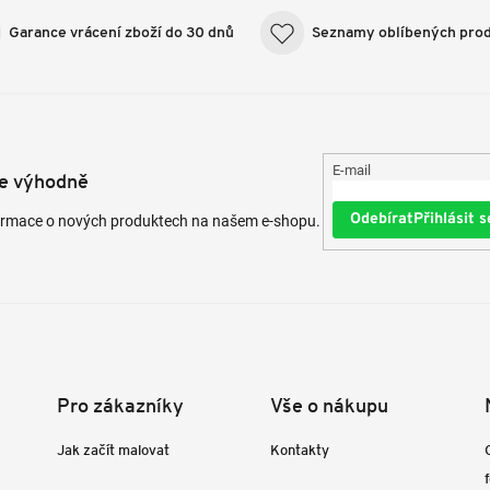
Garance vrácení zboží do 30 dnů
Seznamy oblíbených pro
E-mail
te výhodně
Přihlásit s
formace o nových produktech na našem e-shopu.
Pro zákazníky
Vše o nákupu
Jak začít malovat
Kontakty