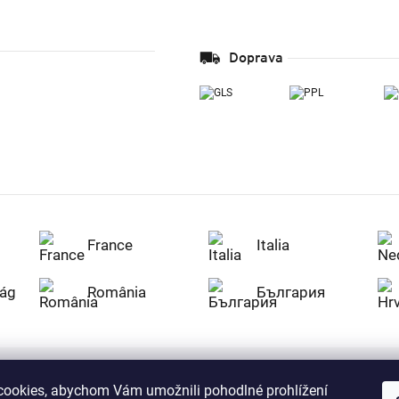
Doprava
France
Italia
ág
România
България
ookies, abychom Vám umožnili pohodlné prohlížení
Nakupujte na Z