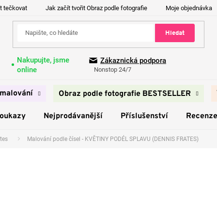
t tečkovat
Jak začít tvořit Obraz podle fotografie
Moje objednávka
Hledat
Nakupujte, jsme
Zákaznická podpora
online
Nonstop 24/7
malování
Obraz podle fotografie BESTSELLER
poukazy
Nejprodávanější
Příslušenství
Recenz
tes
Malování podle čísel - KVĚTINY PODÉL SPLAVU (DENNIS FRATES)