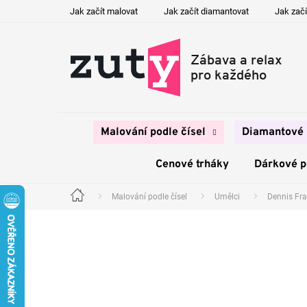
Přejít
Jak začít malovat
Jak začít diamantovat
Jak začí
na
obsah
Malování podle čísel
Diamantové 
Cenové trháky
Dárkové 
Malování podle čísel
Umělci
Dennis Fra
Domů