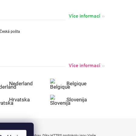
Více informací
Více informací
Nederland
Belgique
Hrvatska
Slovenija
uty bezpečně a bez obav. Díky HTTPS protokolu jsou Vaše