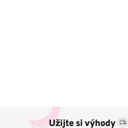
Z
á
Užijte si výhody
p