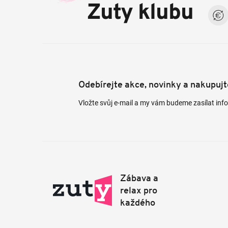
a
Zuty klubu
t
í
Odebírejte akce, novinky a nakupuj
Vložte svůj e-mail a my vám budeme zasílat in