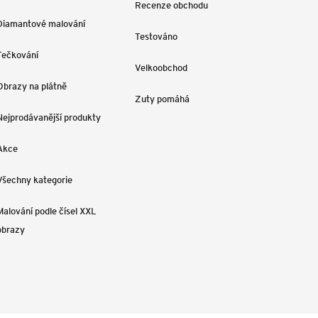
Recenze obchodu
Diamantové malování
Testováno
Tečkování
Velkoobchod
Obrazy na plátně
Zuty pomáhá
Nejprodávanější produkty
Akce
Všechny kategorie
Malování podle čísel XXL
obrazy