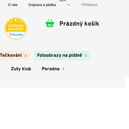
Přihlášení
O nás
Doprava a platba
Kontakty
Prázdný košík
Nákupní
košík
Tečkování
Fotoobrazy na plátně
e
Zuty klub
Poradna