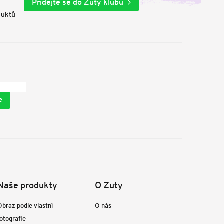
Přidejte se do Zuty klubu
duktů
e
Naše produkty
O Zuty
Obraz podle vlastní
O nás
fotografie