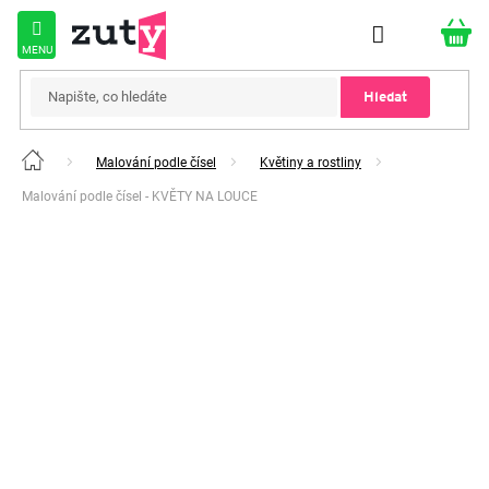
Přejít
na
obsah
Hledat
Malování podle čísel
Květiny a rostliny
Domů
Malování podle čísel - KVĚTY NA LOUCE