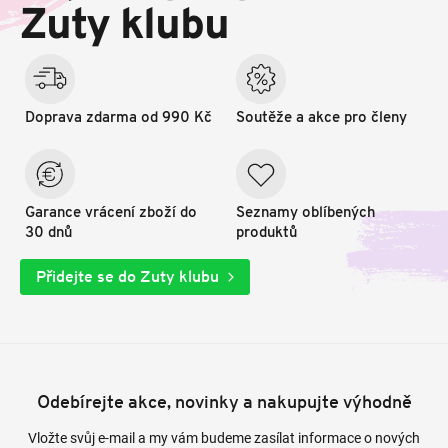
t
Zuty klubu
í
Doprava zdarma od 990 Kč
Soutěže a akce pro členy
Garance vrácení zboží do
Seznamy oblíbených
30 dnů
produktů
Přidejte se do Zuty klubu
Odebírejte akce, novinky a nakupujte výhodně
Vložte svůj e-mail a my vám budeme zasílat informace o nových