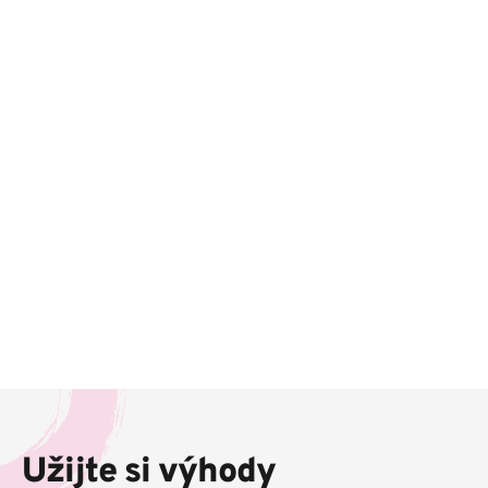
Z
á
p
Užijte si výhody
a