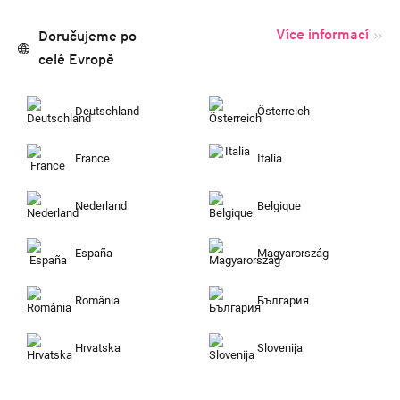
Více informací
Doručujeme po
celé Evropě
Deutschland
Österreich
France
Italia
Nederland
Belgique
España
Magyarország
România
България
Hrvatska
Slovenija