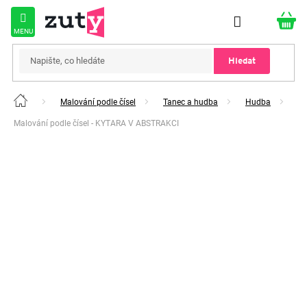
Přejít
na
obsah
Hledat
Malování podle čísel
Tanec a hudba
Hudba
Domů
Malování podle čísel - KYTARA V ABSTRAKCI