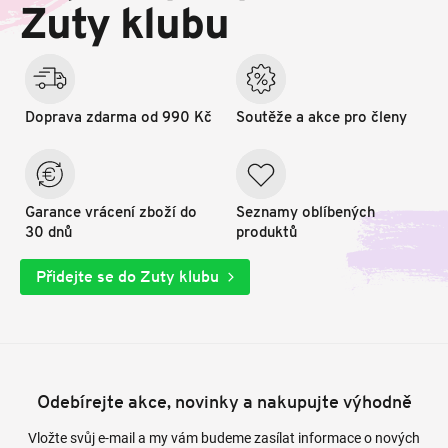
t
Zuty klubu
í
Doprava zdarma od 990 Kč
Soutěže a akce pro členy
Garance vrácení zboží do
Seznamy oblíbených
30 dnů
produktů
Přidejte se do Zuty klubu
Odebírejte akce, novinky a nakupujte výhodně
Vložte svůj e-mail a my vám budeme zasílat informace o nových