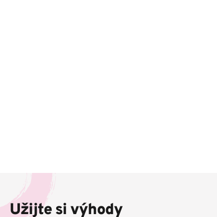
Z
á
p
Užijte si výhody
a