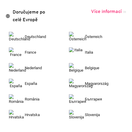
Více informací
Doručujeme po
celé Evropě
Deutschland
Österreich
France
Italia
Nederland
Belgique
España
Magyarország
România
България
Hrvatska
Slovenija