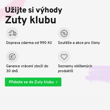
p
Užijte si výhody
a
t
Zuty klubu
í
Doprava zdarma od 990 Kč
Soutěže a akce pro členy
Garance vrácení zboží do
Seznamy oblíbených
30 dnů
produktů
Přidejte se do Zuty klubu