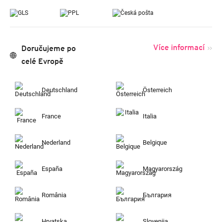
Více informací
Doručujeme po
celé Evropě
Deutschland
Österreich
France
Italia
Nederland
Belgique
España
Magyarország
România
България
Hrvatska
Slovenija