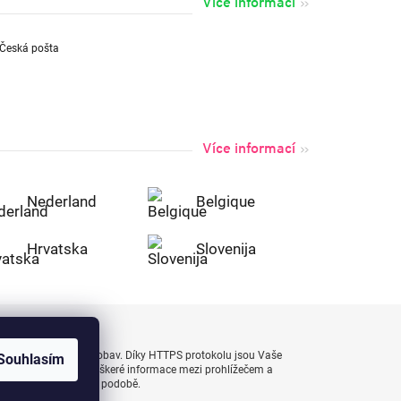
Více informací
Více informací
Nederland
Belgique
Hrvatska
Slovenija
uty bezpečně a bez obav. Díky HTTPS protokolu jsou Vaše
Souhlasím
 naprostém bezpečí, veškeré informace mezi prohlížečem a
enášejí v zašifrované podobě.