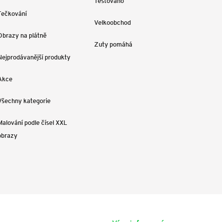
Testováno
Tečkování
Velkoobchod
Obrazy na plátně
Zuty pomáhá
Nejprodávanější produkty
Akce
Všechny kategorie
Malování podle čísel XXL
obrazy