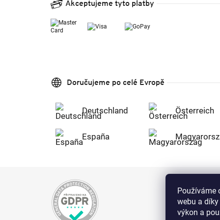
Akceptujeme tyto platby
Doručujeme po celé Evropě
Deutschland
Österreich
España
Magyarorsz
Používáme c
webu a díky
výkon a použ