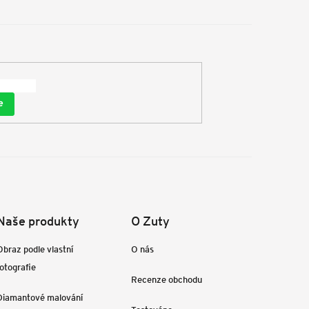
e
Naše produkty
O Zuty
Obraz podle vlastní
O nás
fotografie
Recenze obchodu
Diamantové malování