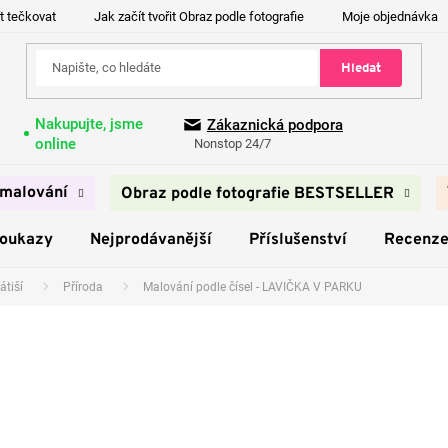
t tečkovat
Jak začít tvořit Obraz podle fotografie
Moje objednávka
Hledat
Nakupujte, jsme
Zákaznická podpora
online
Nonstop 24/7
malování
Obraz podle fotografie BESTSELLER
poukazy
Nejprodávanější
Příslušenství
Recenz
átiší
Příroda
Malování podle čísel - LAVIČKA V PARKU