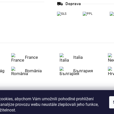
Doprava
France
Italia
ág
România
България
ookies, abychom Vám umožnili pohodlné prohlížení
Nakupujte na Z
 analýze provozu webu neustále zlepšovali jeho funkce,
citlivá data v
serverem se př
itelnost.