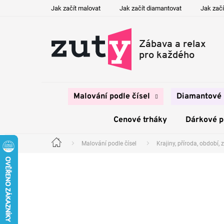
Přejít
Jak začít malovat
Jak začít diamantovat
Jak začí
na
obsah
Malování podle čísel
Diamantové 
Cenové trháky
Dárkové 
Malování podle čísel
Krajiny, příroda, období, z
Domů