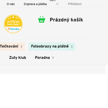
Přihlášení
O nás
Doprava a platba
Kontakty
Prázdný košík
Nákupní
košík
Tečkování
Fotoobrazy na plátně
e
Zuty klub
Poradna