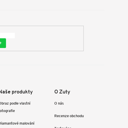
e
Naše produkty
O Zuty
Obraz podle vlastní
O nás
fotografie
Recenze obchodu
Diamantové malování