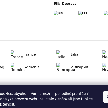
Doprava
France
Italia
ág
România
България
ookies, abychom Vám umožnili pohodlné prohlížení
Nakupujte na Z
 analýze provozu webu neustále zlepšovali jeho funkce,
citlivá data v
serverem se př
itelnost.