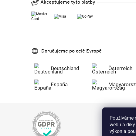
Akceptujeme tyto platby
Doručujeme po celé Evropě
Deutschland
Österreich
España
Magyarorsz
Používáme c
webu a díky
výkon a použ