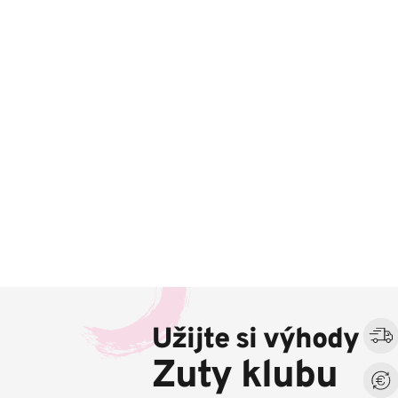
Z
á
Užijte si výhody
p
a
Zuty klubu
t
í