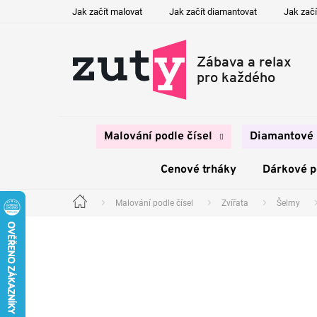
Přejít
Jak začít malovat
Jak začít diamantovat
Jak začí
na
obsah
Malování podle čísel
Diamantové 
Cenové trháky
Dárkové 
Malování podle čísel
Zvířata
Šelmy
Domů