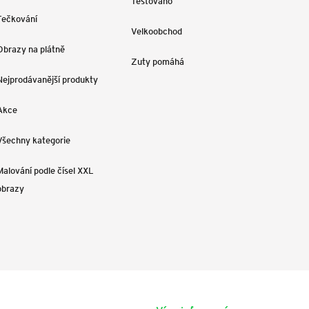
Testováno
Tečkování
Velkoobchod
Obrazy na plátně
Zuty pomáhá
Nejprodávanější produkty
Akce
Všechny kategorie
Malování podle čísel XXL
obrazy