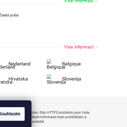
Více informací
Více informací
Nederland
Belgique
Hrvatska
Slovenija
uty bezpečně a bez obav. Díky HTTPS protokolu jsou Vaše
Souhlasím
 naprostém bezpečí, veškeré informace mezi prohlížečem a
enášejí v zašifrované podobě.