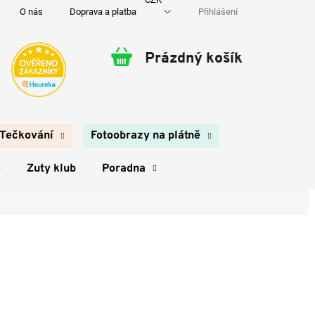
Přihlášení
O nás
Doprava a platba
Kontakty
Prázdný košík
Nákupní
košík
Tečkování
Fotoobrazy na plátně
e
Zuty klub
Poradna